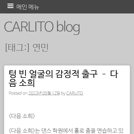
콘
메인 메뉴
텐
CARLITO blog
츠
로
바
[태그:]
연민
로
가
기
텅 빈 얼굴의 감정적 출구 – 다
포스트 내비게이션
음 소희
Posted on
2023년 05월 12일
by
CARLITO
<다음 소희>
<다음 소희>는 댄스 학원에서 홀로 춤을 연습하고 있