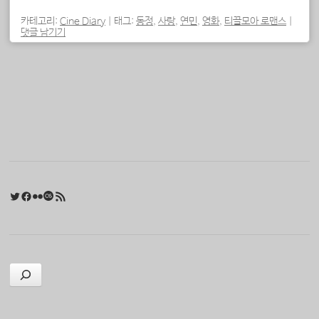
카테고리:
Cine Diary
|
태그:
동정
,
사랑
,
연민
,
영화
,
티끌모아 로맨스
|
댓글 남기기
포스트 내비게이션
Twitter
Facebook
Flickr
Last.fm
RSS 피드
검색