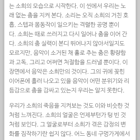
는 소희의 모습으로 시작한다. 이 씬에서 우리는 노
래 없는 춤을 지켜 본다. 소리는 오직 소희의 거친 호
흡, 스텝과 몸동작이 일으키는 격렬한 공명 뿐이
다. 소희는 때로 쓰러지고 다시 일어나 춤을 이어 간
다. 소희의 춤 실력이 본디 뛰어나지 않아서일지도
모르지만, 음악이 소거된 채 홀로 추는 춤은 황량함
과 고독, 그리고 어쩌면 처절함을 드러낼 뿐이다. 이
장면에서 음악은 소희만의 것이다. 그의 귀에 꽂힌
이어폰에 흘러 나오고 있을 음악이 어떤 분위기와 리
듬감으로 춤을 감싸고 있는지 우리는 알지 못한다.
우리가 소희의 죽음을 지켜보는 것도 이와 비슷한 것
처럼 느껴진다. 소희의 얼굴은 언제부턴가 텅 빈 것
처럼 보인다. 그 얼굴로부터 소희가 겪은 감정의 변
화를 짐작하기란 쉽지 않다. 어느 동네 구멍가게에서