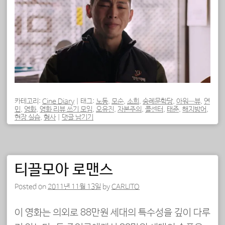
카테고리:
Cine Diary
|
태그:
노동
,
모순
,
소희
,
숭례문학당
,
아워—뷰
,
연
민
,
영화
,
영화 리뷰 쓰기 모임
,
오유진
,
자본주의
,
콜센터
,
태준
,
해지방어
,
현장 실습
,
형사
|
댓글 남기기
티끌모아 로맨스
Posted on
2011년 11월 13일
by
CARLITO
이 영화는 의외로 88만원 세대의 특수성을 깊이 다루