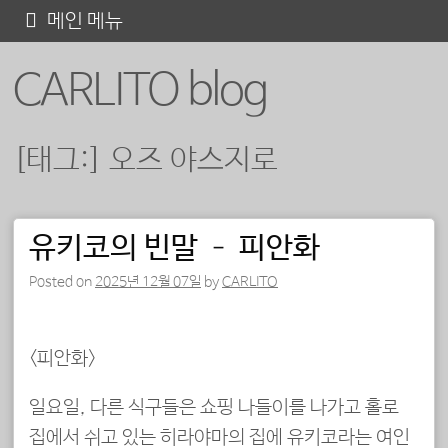
콘
메인 메뉴
텐
CARLITO blog
츠
로
바
[태그:]
오즈 야스지로
로
가
기
유키코의 빈말 – 피안화
포스트 내비게이션
Posted on
2025년 12월 07일
by
CARLITO
<피안화>
일요일, 다른 식구들은 쇼핑 나들이를 나가고 홀로
집에서 쉬고 있는 히라야마의 집에 유키코라는 여인