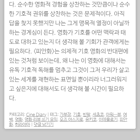
다. 순수한 영화적 경험을 상찬하는 것만큼이나 순수
한 기호적 권위를 상찬하는 것은 문제적이다. 아직
답을 찾지 못했지만 나는 그게 맹목적 열정이 아닐까
하는 경계심이 든다. 영화가 기호를 어떤 맥락과 태
도로 대하고 있는지 더 생각해 볼 기회가 관객에게는
필요하다. <피안화>는 의제적 기호 영화의 반대편에
있는 것처럼 보이는데, 왜 나는 이 영화에 대해서는
유독 기호적 독해를 멈추고 그것이 그저 우리가 살고
있는 세계를 재현하는 표면일 뿐이리라 너그러워지
고 싶은지에 대해서도 더 생각해 볼 시간이 필요하
다.
카테고리:
Cine Diary
|
태그:
가부장
,
기호
,
빈말
,
세츠코
,
아워—뷰
,
여
백
,
영화
,
영화 리뷰 쓰기 모임
,
오즈 야스지로
,
유키코
,
이데올로기
,
피안
화
,
히라야마
|
댓글 남기기