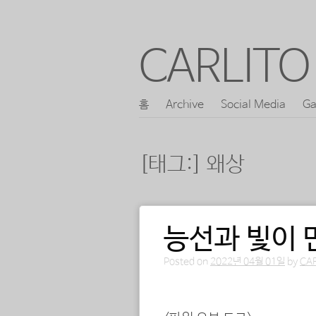
CARLITO 
콘
홈
Archive
Social Media
Ga
메인 메뉴
텐
츠
[태그:]
왜상
로
바
로
능선과 빛이 
포스트 내비게이션
가
기
Posted on
2022년 04월 01일
by
CA