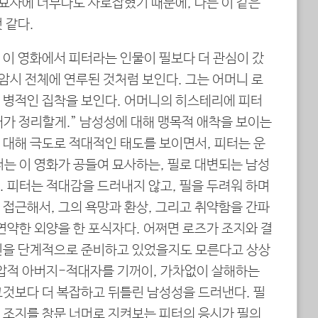
 묘사에 너무나도 사로잡혔기 때문에, 나는 이 같은
 같다.
 이 영화에서 피터라는 인물이 필보다 더 관심이 갔
 암시 전체에 연루된 것처럼 보인다. 그는 어머니 로
 병적인 집착을 보인다. 어머니의 히스테리에 피터
 내가 정리할게.” 남성성에 대해 맹목적 애착을 보이는
 대해 극도로 적대적인 태도를 보이면서, 피터는 운
터는 이 영화가 공들여 묘사하는, 필로 대변되는 남성
. 피터는 적대감을 드러내지 않고, 필을 두려워 하며
 접근해서, 그의 욕망과 환상, 그리고 취약함을 간파
연약한 외양을 한 포식자다. 어쩌면 로즈가 조지와 결
인을 단계적으로 준비하고 있었을지도 모른다고 상상
억압적 아버지-적대자를 기꺼이, 가차없이 살해하는
그것보다 더 복잡하고 뒤틀린 남성성을 드러낸다. 필
 조지를 창문 너머로 지켜보는 피터의 응시가 필의