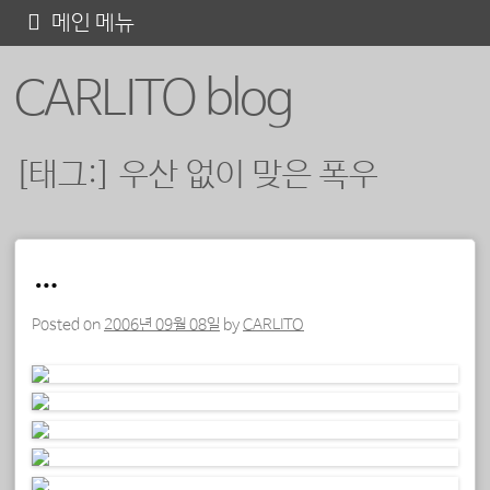
콘
메인 메뉴
텐
CARLITO blog
츠
로
바
[태그:]
우산 없이 맞은 폭우
로
가
기
포스트 내비게이션
…
Posted on
2006년 09월 08일
by
CARLITO