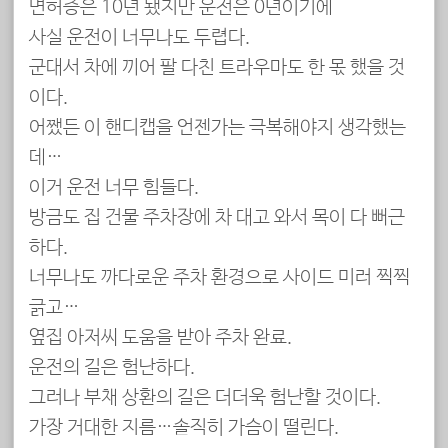
면허증은 10년 됐지만 운전은 0년이기에
사실 운전이 너무나도 두렵다.
군대서 차에 끼어 팔 다친 트라우마도 한 몫 했을 것
이다.
어쨌든 이 핸디캡을 언젠가는 극복해야지 생각했는
데…
이거 운전 너무 힘들다.
방금도 집 건물 주차장에 차 대고 와서 목이 다 뻐근
하다.
너무나도 까다로운 주차 환경으로 사이드 미러 찍찍
긁고…
옆집 아저씨 도움을 받아 주차 완료.
운전의 길은 험난하다.
그러나 부채 상환의 길은 더더욱 험난할 것이다.
가장 거대한 지름…솔직히 가슴이 떨린다.