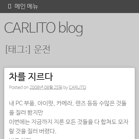
콘
메인 메뉴
텐
CARLITO blog
츠
로
바
[태그:]
운전
로
가
기
차를 지르다
포스트 내비게이션
Posted on
2008년 08월 25일
by
CARLITO
내 PC 부품, 아이팟, 카메라, 렌즈 등등 수많은 것들
을 질러 봤지만
이번에는 지금까지 지른 모든 것들을 다 합쳐도 모자
랄 것을 질러 버렸다.