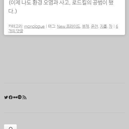
(이제 나도 환경 오염과 사고, 로드킬의 공범이 됐
다.)
카테고리:
monologue
|
태그:
New 프라이드
,
부채
,
운전
,
지름
,
차
|
6
개의 댓글
포스트 내비게이션
Twitter
Facebook
Flickr
Last.fm
RSS 피드
검색