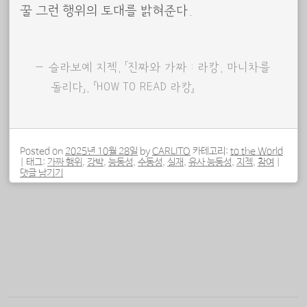
꿀 그런 행위의 토대를 밝혀준다.
슬라보예 지젝, 「진짜와 가짜 : 라캉, 마니차를
돌리다」, 『HOW TO READ 라캉』
Posted on
2025년 10월 28일
by
CARLITO
카테고리:
to the World
|
태그:
가짜 행위
,
강박
,
능동성
,
수동성
,
실재
,
유사 능동성
,
지젝
,
참여
|
댓글 남기기
포스트 내비게이션