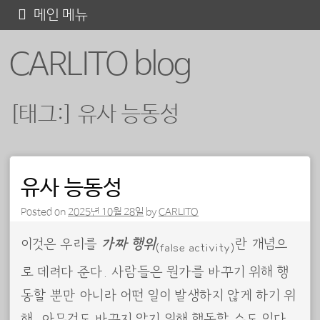
콘
메인 메뉴
텐
CARLITO blog
츠
로
바
[태그:]
유사 능동성
로
가
기
포스트 내비게이션
유사 능동성
Posted on
2025년 10월 28일
by
CARLITO
이것은 우리를
가짜 행위
란 개념으
(false activity)
로 데려다 준다. 사람들은 뭔가를 바꾸기 위해 행
동할 뿐만 아니라 어떤 일이 발생하지 않게 하기 위
해, 아무것도 바꾸지 않기 위해 행동할 수도 있다.