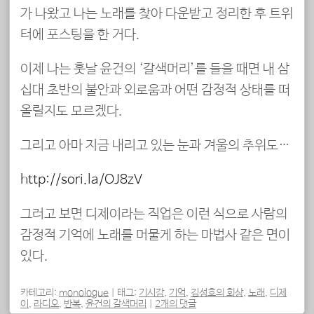
가 나왔고 나는 노래를 찾아 다운받고 정리한 후 트위
터에 포스팅을 한 거다.
이제 나는 훗날 윤건의 ‘갈색머리’를 들을 때면 내 삼
십대 초반의 불안과 외로움과 어떤 감정적 상태를 떠
올릴지도 모르겠다.
그리고 아마 지금 내리고 있는 눈과 겨울의 추위도…
http://sori.la/OJ8zV
그러고 보면 디제이라는 직업은 이런 식으로 사람의
감정적 기억에 노래를 머물게 하는 마법사 같은 면이
있다.
카테고리:
monologue
|
태그:
기시감
,
기억
,
김성호의 회상
,
노래
,
디제
이
,
라디오
,
반복
,
윤건의 갈색머리
|
2개의 댓글