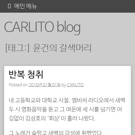
콘
메인 메뉴
텐
CARLITO blog
츠
로
바
[태그:]
윤건의 갈색머리
로
가
기
반복 청취
포스트 내비게이션
Posted on
2010년 01월 01일
by
CARLITO
내 고등학교와 대학교 시절, 엠비씨 라디오에서 새벽
두 시 영화음악을 듣고 그 여운에 세 시를 넘기면 어
김없이 김성호의 ‘회상’이 흘러 나왔다.
그 노래가 슬펐고 새벽의 감성에 취했었다.