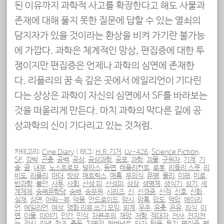
된 이유까지 과학적 사고를 확장한다고 해도 사물과
존재에 대해 풀지 못한 질문에 답할 수 있는 열쇠의
담지자가 있을 것이라는 환상을 비켜 가기란 불가능
에 가깝다. 과학은 체계적인 망상, 편집증에 대한 투
쟁이지만 편집증은 언제나 과학의 심연에 존재한
다. 리플리의 꿈 속 깊은 곳에서 에일리언이 기다린
다는 상상은 과학이 자신의 심연에서 SF를 바라보는
것을 떠올리게 만든다. 마치 과학의 막다른 길에 공
상과학의 신이 기다리고 있는 것처럼.
카테고리:
Cine Diary
|
태그:
H.R.기거
,
LV-426
,
Science Fiction
,
SF
,
강박
,
곤충
,
공백
,
공상
,
공상과학
,
공포
,
과학
,
괴물
,
구원자
,
기계
,
기
술
,
꿈
,
내부
,
노스트로모
,
달라스
,
동면
,
레플리컨트
,
로봇
,
리들리 스콧
,
리
비도
,
리플리
,
마더
,
망상
,
매트릭스
,
매혹
,
무의식
,
문명
,
물리
,
미래
,
미로
,
반과학
,
불안
,
사투
,
사회
,
산성 피
,
산성피
,
상상
,
생명체
,
생식기
,
성기
,
세
계체제
,
숭례문학당
,
숭배
,
승무원
,
시리즈
,
신
,
신경증
,
신적
,
신호
,
신화
,
실재
,
심연
,
아워—뷰
,
악몽
,
안드로이드
,
암시
,
암흑
,
압도
,
억압
,
에이리
언
,
에일리언
,
여성
,
영화 리뷰 쓰기 모임
,
외계
,
우주
,
유충
,
은유
,
의식
,
이
면
,
이물
,
이야기
,
인간
,
인식
,
자본주의
,
재앙
,
저항
,
적대자
,
전사
,
전지전