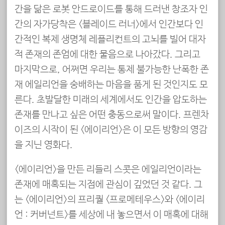
간을 닮은 로봇 안드로이드를 통해 드러낸 창조자 인
간의 자가당착은 <블레이드 러너>에서 인간보다 인
간적인 복제 생명체 레플리컨트의 고뇌를 빌어 대자
적 존재의 존엄에 대한 물음으로 나아갔다. 그리고
마지막으로, 어쩌면 우리는 통제 불가능한 난폭한 존
재 에일리언을 숭배하는 마음을 품게 된 것인지도 모
른다. 초발달한 미래의 세계에서도 인간을 압도하는
존재를 만나고 싶은 어떤 충동으로써 말이다. 프렌차
이즈의 시작이 된 <에이리언>은 이 모든 방향의 영감
을 지닌 영화다.
<에이리언>을 만든 리들리 스콧은 에일리언이라는
존재에 매혹되는 지점에 관심이 깊었던 것 같다. 그
는 <에이리언>의 프리퀄 <프로메테우스>와 <에이리
언 : 커버넌트>를 세상에 내 놓으면서 이 매혹에 대해