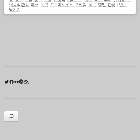
능
,
정신
,
집념
,
창조
,
충동
,
치명적
,
커버넌트
,
타자
,
탐욕
,
투지
,
편집증
,
편
집증적 환상
,
폐쇄
,
폭력
,
프로메테우스
,
프리퀄
,
허구
,
형벌
,
환상
|
댓글
남기기
포스트 내비게이션
Twitter
Facebook
Flickr
Last.fm
RSS 피드
검색