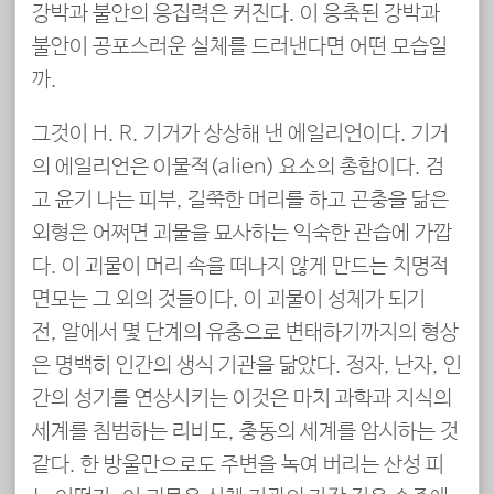
강박과 불안의 응집력은 커진다. 이 응축된 강박과
불안이 공포스러운 실체를 드러낸다면 어떤 모습일
까.
그것이 H. R. 기거가 상상해 낸 에일리언이다. 기거
의 에일리언은 이물적(alien) 요소의 총합이다. 검
고 윤기 나는 피부, 길쭉한 머리를 하고 곤충을 닮은
외형은 어쩌면 괴물을 묘사하는 익숙한 관습에 가깝
다. 이 괴물이 머리 속을 떠나지 않게 만드는 치명적
면모는 그 외의 것들이다. 이 괴물이 성체가 되기
전, 알에서 몇 단계의 유충으로 변태하기까지의 형상
은 명백히 인간의 생식 기관을 닮았다. 정자, 난자, 인
간의 성기를 연상시키는 이것은 마치 과학과 지식의
세계를 침범하는 리비도, 충동의 세계를 암시하는 것
같다. 한 방울만으로도 주변을 녹여 버리는 산성 피