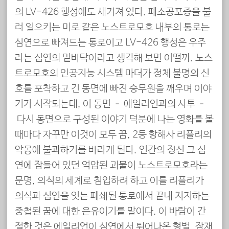
의 LV-426 행성에도 새겨져 있다. 폐소공포증을 불
러 일으키는 미로 같은 노스트로모호 내부의 통로는
심연으로 빠져드는 통로이고 LV-426 행성은 우주
라는 심연의 밑바닥이라고 생각해 보면 어떨까. 노스
트로모호의 인공지능 시스템 마더가 정체 불명의 신
호를 포착하고 긴 동면에 빠진 승무원을 깨우며 이야
기가 시작되는데, 이 동면 – 에일리언과의 사투 –
다시 동면으로 구성된 이야기 덕분에 나는 영화를 볼
때마다 자꾸만 이것이 모두 꿈, 2등 항해사 리플리의
악몽에 불과하기를 바라게 된다. 인간의 정신 그 심
연에 잠들어 있던 억압된 괴물이 노스트로모호라는
문명, 의식의 세계로 침입하려 하고 이를 리플리가
의식과 심연을 잇는 폐쇄된 통로에서 끝내 저지하는
중첩된 꿈에 대한 은유이기를 말이다. 이 바람이 간
절한 것은 에일리언이 심연에서 튀어나온 형벌, 잠재