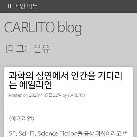
콘
메인 메뉴
텐
CARLITO blog
츠
로
바
[태그:]
은유
로
가
기
과학의 심연에서 인간을 기다리
포스트 내비게이션
는 에일리언
Posted on
2020년 03월 22일
by
CARLITO
<에이리언>
SF, Sci-Fi, Science Fiction을 공상 과학이라고 번