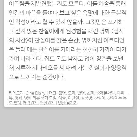
이끌림을 재발견했는지도 모른다. 이를 예술을 통해
인간의 마음을 들여다 보고 싶은 욕망에 대한 근본적
인 각성이라고 할 수 있지 않을까. 그것만은 포기하
고 싶지 않은 찬실이에게 원경험을 새긴 영화 <집시
의 시간>이 찬실이를 찾은 순간, 영화처럼 아코디언
을 둘러 메는 찬실이를 카메라는 천천히 가까이 다가
가며 바라본다. 집도 돈도 남자도 없이 청춘을 보낸
채 지루한 시나리오를 써 내려 가는 찬실이가 영웅적
으로 느껴지는 순간이다.
카테고리:
Cine Diary
|
태그:
김영
,
모과
,
반영
,
소피
,
숭례문학당
,
아워—
뷰
,
영화
,
영화 리뷰 쓰기 모임
,
예술
,
이찬실
,
장국영
,
찬실이
,
찬실이는 복
도 많지
,
쾌락원칙
,
현실원칙
|
댓글 남기기
포스트 내비게이션