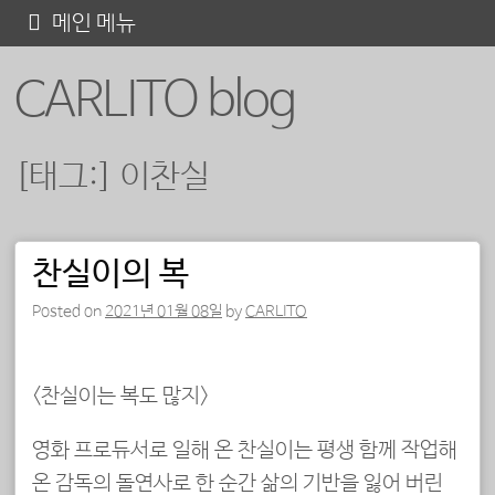
콘
메인 메뉴
텐
CARLITO blog
츠
로
바
[태그:]
이찬실
로
가
기
찬실이의 복
포스트 내비게이션
Posted on
2021년 01월 08일
by
CARLITO
<찬실이는 복도 많지>
영화 프로듀서로 일해 온 찬실이는 평생 함께 작업해
온 감독의 돌연사로 한 순간 삶의 기반을 잃어 버린