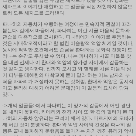
크린에서 얼굴을 잃은 수많은 셰자드가 있을 것이다. 영화는
셰자드의 이야기만 재현하고 그 얼굴을 직접 재현하지 않음으
로써 모든 셰자드를 드러낸다.
파나히의 자동차가 수행하는 여정에는 민속지적 관찰이 따라
붙는다. 길에서 마을에서, 파나히는 이란 시골 마을의 문화와
관습을 다층적으로 묘사한다. 파나히에게 이야기를 추동하는
것은 시대착오적이라고 할 법한 이슬람적 억압 체계일 것이나,
동시에 척박한 조건에서도 손님을 환대하는 문화적 전통이 드
러나는 순간도 무시할 수 없다. 나는 파나히가 시골 마을을 찾
을 때면 언제나 이 환대와 억압의 양가성 사이에서 갈등하는
것 같다고 생각한다. 집까지 모시고 와 할례를 치른 아들의 성
기 피부를 테헤란의 대학교에 묻어 달라 하는 어느 남자의 부
탁을 자파리가 거절하지 못하는 것처럼, 환대와 억압은 동시적
이고 분리해 대하기 어려운 문제임이 이 갈등적 묘사에 담겨
있다.
<3개의 얼굴들>에서 파나히는 이 양가적 갈등에서 어떤 결단
을 내리지 못한다. 카메라와 전경 사이 또 한 겹의 필터가 된 파
나히의 자동차 앞유리는 구석이 깨져 있다. 마르지예의 오빠가
깨 버린 것이 분명하다. 환대와 억압 사이의 긴장을 파나히 일
행은 끝내 돌파하지 못했음을 돌아가는 차의 깨진 유리가 암시