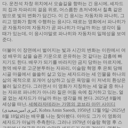
다. 운전석 차창 위치에서 오솔길을 향하는 긴 응시에, 셰자드
의 집과 자파리의 걸음 위로, 어스름한 초저녁에서 칠흑 같은
밤으로 빛의 변화가 담긴다. 이 긴 응시는 자동차와 파나히, 그
리고 영화가 함께 수행하는 응시다. 때로는 영화에서 파나히가
곧 자동차이며 자동차가 곧 파나히가 아닐까 하는 생각이 들
때가 있는데, 이 응시야말로 파나히와 자동차의 일체성을 보여
준다.
더불어 이 장면에서 벌어지는 빛과 시간의 변화는 이란에서 여
성 배우의 삶을 슬픈 기운으로 은유하는 것 같다는 감흥에 빠
지기도 한다. 배우가 되기를 바라지만 금지 당하는 마르지예,
현역 배우로 고군분투하는 자파리, 이슬람 혁명 후 은퇴 당해
시골 마을에서 쓸쓸히 살고 있는 셰자드라는 세 인물을 하나의
삶의 궤적으로 포개어 상상하고 싶은 욕망을 이 저녁의 환상은
불러 일으킨다. 그러면서 이 영화가 지칭하는 세 얼굴 중 하나
는 자파르 파나히가 아니라 짙은 어둠 속에 칩거하고 있는, 얼
굴 없는 셰자드가 아닐까 하는 생각을 해 본다. 2025년 8월에
세상을 떠난,
세헤라자데라는 가명의 코브라 아민 사이디
(کبری امین‌سعیدی, Kobra Amin Saeedi, 1950년 12월 9일~2025년
8월 18일)라는 배우를 나는 찾아봤다. 아마도 그가 이 영화의
셰자드가 아닐까 추측한다. 그러나 1979년 이슬람 혁명 후 스