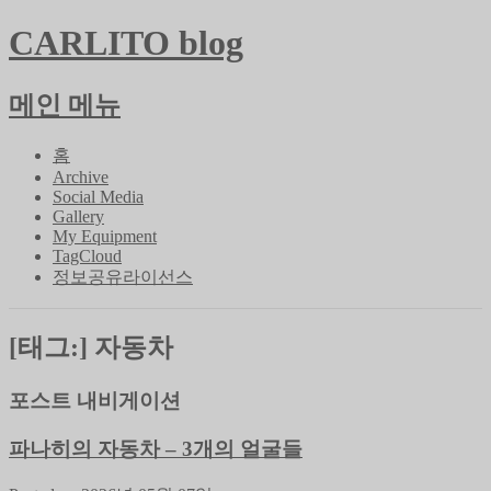
CARLITO blog
메인 메뉴
콘
홈
텐
Archive
Social Media
츠
Gallery
로
My Equipment
바
TagCloud
로
정보공유라이선스
가
기
[태그:]
자동차
포스트 내비게이션
파나히의 자동차 – 3개의 얼굴들