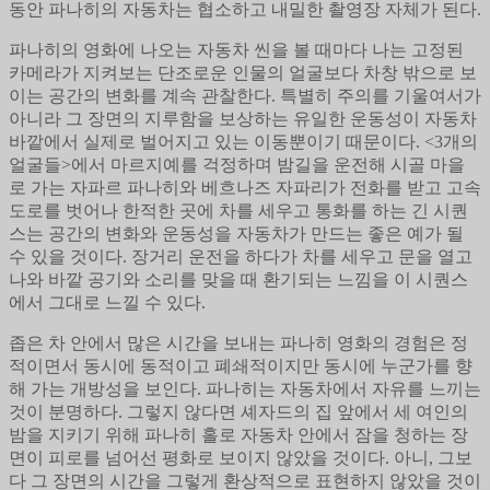
동안 파나히의 자동차는 협소하고 내밀한 촬영장 자체가 된다.
파나히의 영화에 나오는 자동차 씬을 볼 때마다 나는 고정된
카메라가 지켜보는 단조로운 인물의 얼굴보다 차창 밖으로 보
이는 공간의 변화를 계속 관찰한다. 특별히 주의를 기울여서가
아니라 그 장면의 지루함을 보상하는 유일한 운동성이 자동차
바깥에서 실제로 벌어지고 있는 이동뿐이기 때문이다. <3개의
얼굴들>에서 마르지예를 걱정하며 밤길을 운전해 시골 마을
로 가는 자파르 파나히와 베흐나즈 자파리가 전화를 받고 고속
도로를 벗어나 한적한 곳에 차를 세우고 통화를 하는 긴 시퀀
스는 공간의 변화와 운동성을 자동차가 만드는 좋은 예가 될
수 있을 것이다. 장거리 운전을 하다가 차를 세우고 문을 열고
나와 바깥 공기와 소리를 맞을 때 환기되는 느낌을 이 시퀀스
에서 그대로 느낄 수 있다.
좁은 차 안에서 많은 시간을 보내는 파나히 영화의 경험은 정
적이면서 동시에 동적이고 폐쇄적이지만 동시에 누군가를 향
해 가는 개방성을 보인다. 파나히는 자동차에서 자유를 느끼는
것이 분명하다. 그렇지 않다면 셰자드의 집 앞에서 세 여인의
밤을 지키기 위해 파나히 홀로 자동차 안에서 잠을 청하는 장
면이 피로를 넘어선 평화로 보이지 않았을 것이다. 아니, 그보
다 그 장면의 시간을 그렇게 환상적으로 표현하지 않았을 것이