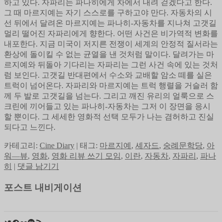
하고 있다. 자파리는 파나히에게 차에서 내려 걷겠다고 한다.
그 때 마르지예는 자기 스스로를 구하고야 만다. 자동차의 시
선 뒤에서 달려온 마르지예는 파나히-자동차를 지나쳐 고갯길
멀리 떨어진 자파리에게 향한다. 어떤 사건은 비가역적 변화를
내포한다. 지금 미국이 저지른 전쟁이 세계의 안정적 질서라는
환상에 돌이킬 수 없는 균열을 낸 것처럼 말이다. 달려가는 마
르지예와 뒤돌아 기다리는 자파리는 그런 사건 속에 있는 것처
럼 보인다. 고갯길 반대편에서 수소와 교배할 암소 떼를 실은
트럭이 넘어온다. 자파리와 마르지예는 트럭 행렬을 거슬러 함
께 두 발로 고갯길을 넘는다. 그리고 깨진 유리의 얼룩으로 스
크린에 끼어들고 있는 파나히-자동차는 그저 이 장면을 응시
할 뿐이다. 그 세세한 영화적 선택 모두가 나는 겸허하고 진실
되다고 느낀다.
카테고리:
Cine Diary
|
태그:
마르지예
,
셰자드
,
숭례문학당
,
아
워—뷰
,
영화
,
영화 리뷰 쓰기 모임
,
이란
,
자동차
,
자파리
,
파나
히
|
댓글 남기기
포스트 내비게이션