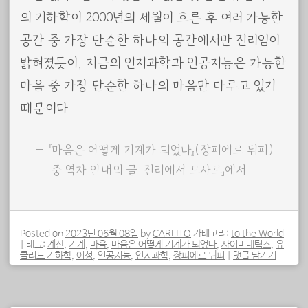
의 기하학이 2000년의 세월이 흐른 후 여러 가능한
공간 중 가장 단순한 하나의 공간에서만 진리임이
밝혀졌듯이, 지금의 인지과학과 인공지능은 가능한
마음 중 가장 단순한 하나의 마음만 다루고 있기
때문이다.
『마음은 어떻게 기계가 되었나』(장피에르 뒤피)
중 역자 안내의 글 「진리에서 모사로」에서
Posted on
2023년 06월 08일
by
CARLITO
카테고리:
to the World
|
태그:
계산
,
기계
,
마음
,
마음은 어떻게 기계가 되었나
,
사이버네틱스
,
유
클리드 기하학
,
이성
,
인공지능
,
인지과학
,
장피에르 뒤피
|
댓글 남기기