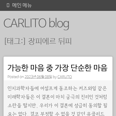
콘
메인 메뉴
텐
CARLITO blog
츠
로
바
[태그:]
장피에르 뒤피
로
가
기
포스트 내비게이션
가능한 마음 중 가장 단순한 마음
Posted on
2023년 06월 08일
by
CARLITO
인지과학자들에 어설프게 동조하는 커즈와일 같은
미래학자들은 이 결론이 마치 궁극의 진리인 것처럼
소란을 떨지만, 우리가 이 결론에 성급히 동의할 필
요는 없다. 결코 부정할 수 없을 것 같던 유클리드