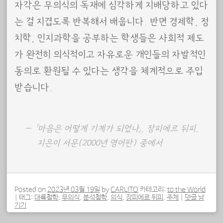
자각은 무의식의 독재에 심각하게 지배당하고 있다
는 걸 지겹도록 반복해서 배웁니다. 반면 경제학, 정
치학, 인지과학을 공부하는 학생들은 사회적 제도
가 완전히 의식적이고 자유로운 개인들의 자발적인
동의로 환원될 수 있다는 생각을 체계적으로 주입
받습니다.
『마음은 어떻게 기계가 되었나』, 장피에르 뒤피,
지은이 서문(2000년 영어판) 중에서
Posted on
2023년 03월 19일
by
CARLITO
카테고리:
to the World
|
태그:
대륙철학
,
무의식
,
분석철학
,
의식
,
장피에르 뒤피
,
주체
|
댓글 남
기기