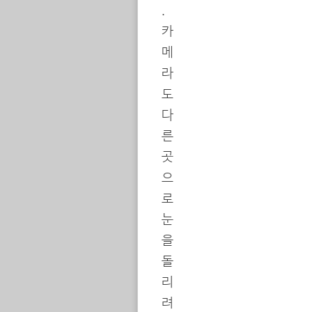
.
카
메
라
도
다
른
곳
으
로
눈
을
돌
리
려