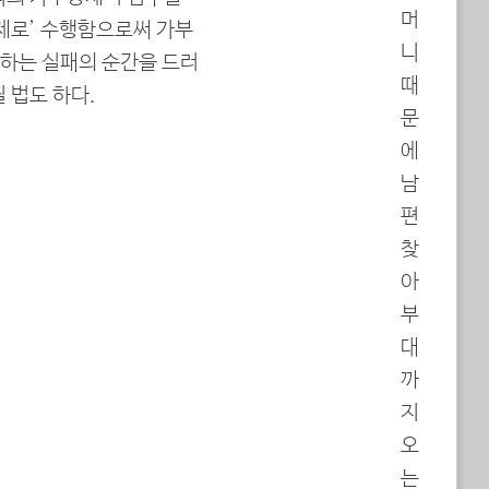
머
실제로’ 수행함으로써 가부
니
하는 실패의 순간을 드러
때
 법도 하다.
문
에
남
편
찾
아
부
대
까
지
오
는