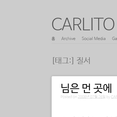
CARLITO 
콘
홈
Archive
Social Media
Ga
메인 메뉴
텐
츠
[태그:]
질서
로
바
로
님은 먼 곳에
포스트 내비게이션
가
기
Posted on
2008년 07월 26일
by
CA