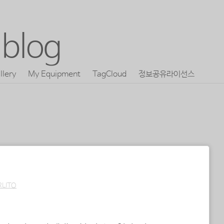
blog
llery
My Equipment
TagCloud
정보공유라이선스
RLITO