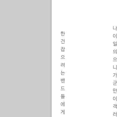
나
한
이
건
일
잡
의
으
으
려
니
는
가
밴
군
드
만
들
이
에
객
게
러