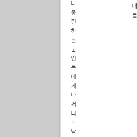
나
대
총
를
질
하
는
군
인
들
에
게
나
써
니
는
남