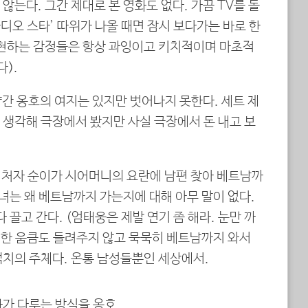
않는다. 그간 제대로 본 영화도 없다. 가끔 TV를 돌
라디오 스타’ 따위가 나올 때면 잠시 보다가는 바로 한
표현하는 감정들은 항상 과잉이고 키치적이며 마초적
다).
 약간 옹호의 여지는 있지만 벗어나지 못한다. 세트 제
 생각해 극장에서 봤지만 사실 극장에서 돈 내고 보
골 처자 순이가 시어머니의 요란에 남편 찾아 베트남까
그녀는 왜 베트남까지 가는지에 대해 아무 말이 없다.
 끌고 간다. (엄태웅은 제발 연기 좀 해라. 눈만 까
을 한 움큼도 들려주지 않고 묵묵히 베트남까지 와서
백치의 주체다. 온통 남성들뿐인 세상에서.
화가 다루는 방식을 옹호