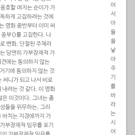
어
. 옹호할 여지는 순이가 가
서
지독하게 고집하려는 것에
아
이는 영화 중반부터 이미 써
들
부(從夫)를 고집한다. 나
을
로 변화, 단절된 주체라
낳
는 당연히 가부장제적 가
아
의견에는 동의하지 않는
주
 거기에 동의하지 않는 것
기
 써니가 되고 나서 비로
를
 내려는 것 같다. 이 영화
바
설은 이것이다. 그녀는 춤
라
성들을 위무하는, 그리
는
을 바치는 지경에까지 가
시
 가부장제적 임무를 포기
어
니의 가부장제적 임무를