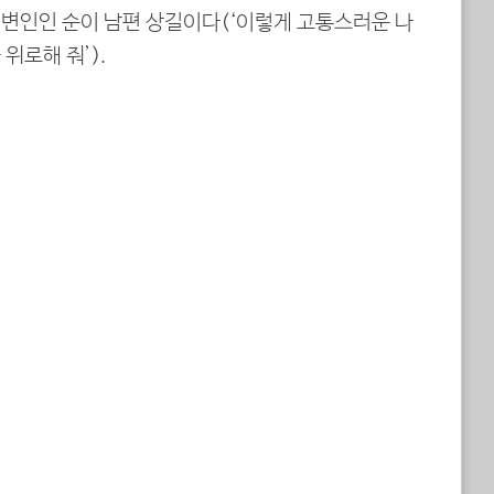
변인인 순이 남편 상길이다(‘이렇게 고통스러운 나
 위로해 줘’).