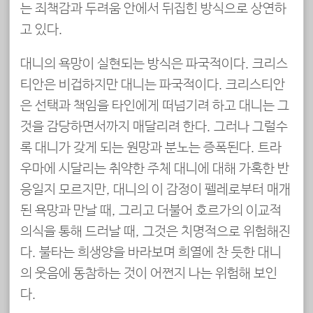
는 죄책감과 두려움 안에서 뒤집힌 방식으로 상연하
고 있다.
대니의 욕망이 실현되는 방식은 파국적이다. 크리스
티안은 비겁하지만 대니는 파국적이다. 크리스티안
은 선택과 책임을 타인에게 떠넘기려 하고 대니는 그
것을 감당하면서까지 매달리려 한다. 그러나 그럴수
록 대니가 갖게 되는 원망과 분노는 증폭된다. 트라
우마에 시달리는 취약한 주체 대니에 대해 가혹한 반
응일지 모르지만, 대니의 이 감정이 펠레로부터 매개
된 욕망과 만날 때, 그리고 더불어 호르가의 이교적
의식을 통해 드러날 때, 그것은 치명적으로 위험해진
다. 불타는 희생양을 바라보며 희열에 찬 듯한 대니
의 웃음에 동참하는 것이 어쩐지 나는 위험해 보인
다.