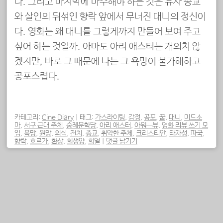
다. 그리고 마지막에 마주해야 하는 것은 유사 종교
와 살인의 뒤섞인 향락 앞에서 무너진 대니의 정신이
다. 영화는 왜 대니를 그렇게까지 만들어 보여 주고
싶어 하는 것일까. 아마도 아리 애스터는 개의치 않
겠지만, 바로 그 때문에 나는 그 욕망이 불가해하고
공포스럽다.
카테고리:
Cine Diary
|
태그:
가스라이팅
,
감정
,
공포
,
꿈
,
대니
,
미드소
마
,
서구 근대 주체
,
숭례문학당
,
아리 애스터
,
아워—뷰
,
영화 리뷰 쓰기 모
임
,
욕망
,
원망
,
의식
,
전치
,
종교
,
취약한 주체
,
크리스티안
,
타자성
,
파국
,
향락
,
호르가
,
환상
,
희생양
,
희열
|
댓글 남기기
포스트 내비게이션