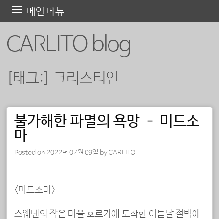
콘
메인 메뉴
텐
CARLITO blog
츠
로
바
[태그:]
크리스티안
로
가
기
불가해한 파멸의 욕망 – 미드소
포스트 내비게이션
마
Posted on
2022년 07월 09일
by
CARLITO
<미드소마>
스웨덴의 작은 마을 호르가에 도착한 이튿날 절벽에