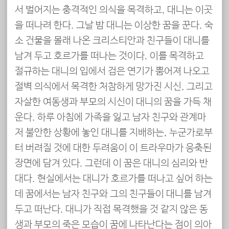
서 벌어지는 충격적인 의식을 목격하고, 대니는 이곳
을 떠나려 한다. 그날 밤 대니는 이상한 꿈을 꾼다. 숙
소 건물을 몰래 나온 크리스티안과 친구들이 대니를
남겨 두고 호르가를 떠나는 것이다. 이를 목격하고
절규하는 대니의 입에서 검은 연기가 뿜어져 나오고
절벽 의식에서 목격한 처참하게 망가진 시신, 그리고
자살한 여동생과 부모의 시신이 대니의 꿈을 가득 채
운다. 하루 아침에 가족을 잃고 남자 친구와 관계마
저 불안한 상황에 놓인 대니를 지배하는, 누군가로부
터 버려질 것에 대한 두려움이 이 트라우마가 응축된
장면에 담겨 있다. 그런데 이 꿈은 대니의 심리와 반
대다. 현실에서는 대니가 호르가를 떠나고 싶어 하는
데 꿈에서는 남자 친구와 그의 친구들이 대니를 남겨
두고 떠난다. 대니가 직접 목격했을 것 같지 않은 동
생과 부모의 죽은 모습이 꿈에 나타난다는 점이 의아