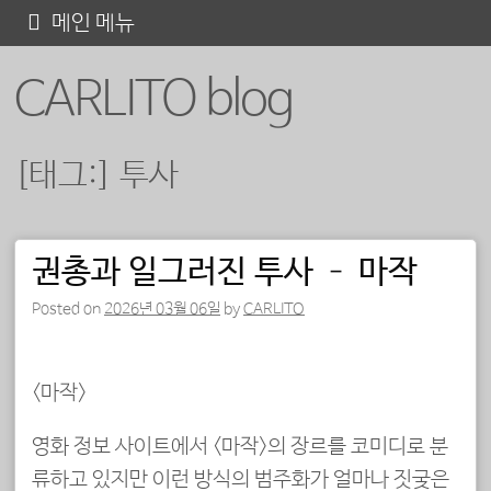
콘
메인 메뉴
텐
CARLITO blog
츠
로
바
[태그:]
투사
로
가
기
권총과 일그러진 투사 – 마작
포스트 내비게이션
Posted on
2026년 03월 06일
by
CARLITO
<마작>
영화 정보 사이트에서 <마작>의 장르를 코미디로 분
류하고 있지만 이런 방식의 범주화가 얼마나 짓궂은