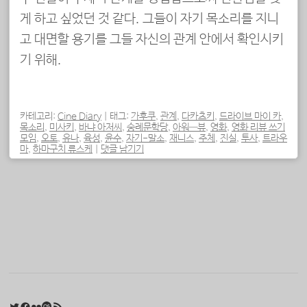
게 하고 싶었던 것 같다. 그들이 자기 목소리를 지니
고 대면할 용기를 그들 자신의 관계 안에서 확인시키
기 위해.
카테고리:
Cine Diary
|
태그:
가후쿠
,
관계
,
다카츠키
,
드라이브 마이 카
,
목소리
,
미사키
,
바냐 아저씨
,
숭례문학당
,
아워—뷰
,
영화
,
영화 리뷰 쓰기
모임
,
오토
,
유나
,
육성
,
윤수
,
자기-말소
,
재니스
,
주체
,
진실
,
투사
,
트라우
마
,
하마구치 류스케
|
댓글 남기기
포스트 내비게이션
Twitter
Facebook
Flickr
Last.fm
RSS 피드