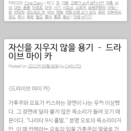
카테고리:
Cine Diary
|
태그:
갱
,
거품
,
고령가 소년 살인사건
,
권총
,
남
성
,
대만
,
룬룬
,
마르트
,
마작
,
사기
,
샤오쓰
,
소부처
,
숭례문학당
,
아워—
뷰
,
양덕창
,
에드워드 양
,
여성
,
영화
,
영화 리뷰 쓰기 모임
,
욕망
,
자본주의
,
증오
,
투사
,
폭력
,
혐오
,
홍어
,
홍콩
,
환상
|
댓글 남기기
자신을 지우지 않을 용기 – 드라
이브 마이 카
Posted on
2022년 05월 06일
by
CARLITO
<드라이브 마이 카>
가후쿠와 오토가 키스하는 장면이 나는 무척 이상했
다. 그 장면에 달라 붙지 않은 목소리가 들려 오기 때
문이다. “나리타 9시 출발.” 분명 오토의 목소리이지
만, 이 때 카메라는 오토의 입을 가후쿠의 얼굴로 가