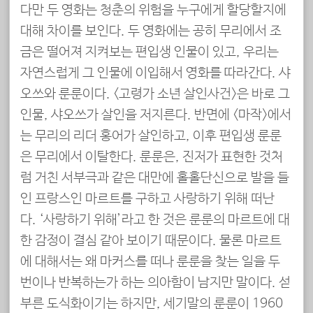
다만 두 영화는 청춘의 위험을 누구에게 할당할지에
대해 차이를 보인다. 두 영화에는 공히 무리에서 조
금은 떨어져 지켜보는 편입생 인물이 있고, 우리는
자연스럽게 그 인물에 이입해서 영화를 따라간다. 샤
오쓰와 룬룬이다. <고령가 소년 살인사건>은 바로 그
인물, 샤오쓰가 살인을 저지른다. 반면에 <마작>에서
는 무리의 리더 홍어가 살인하고, 이후 편입생 룬룬
은 무리에서 이탈한다. 룬룬은, 진저가 표현한 것처
럼 거친 서부극과 같은 대만에 홀홀단신으로 발을 들
인 프랑스인 마르트를 구하고 사랑하기 위해 떠난
다. ‘사랑하기 위해’라고 한 것은 룬룬의 마르트에 대
한 감정이 결심 같아 보이기 때문이다. 물론 마르트
에 대해서는 왜 마커스를 떠나 룬룬을 찾는 일을 두
번이나 반복하는가 하는 의아함이 남지만 말이다. 섣
부른 도식화이기는 하지만, 세기말의 룬룬이 1960