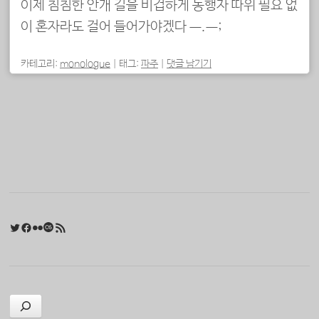
이제 침침한 안개 길을 비겁하게 동행자 따위 필요 없
이 혼자라도 걸어 들어가야겠다 ㅡ.ㅡ;
카테고리:
monologue
|
태그:
파주
|
댓글 남기기
포스트 내비게이션
Twitter
Facebook
Flickr
Last.fm
RSS 피드
검색