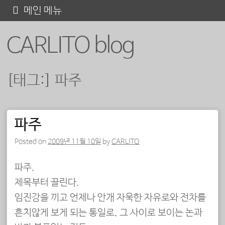
콘
메인 메뉴
텐
CARLITO blog
츠
로
바
[태그:]
파주
로
가
기
파주
포스트 내비게이션
Posted on
2009년 11월 10일
by
CARLITO
파주.
제목부터 끌린다.
임진강을 끼고 언제나 안개 자욱한 자유로와 전차를
흔치않게 보게 되는 통일로, 그 사이로 보이는 논과