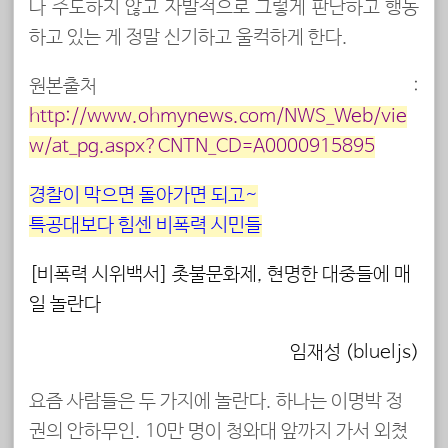
나 주도하지 않고 자발적으로 그렇게 판단하고 행동
하고 있는 게 정말 신기하고 울컥하게 한다.
원본출처 :
http://www.ohmynews.com/NWS_Web/vie
w/at_pg.aspx?CNTN_CD=A0000915895
경찰이 막으면 돌아가면 되고~
특공대보다 힘센 비폭력 시민들
[비폭력 시위백서] 촛불문화제, 현명한 대중들에 매
일 놀란다
임재성 (blueljs)
요즘 사람들은 두 가지에 놀란다. 하나는 이명박 정
권의 안하무인. 10만 명이 청와대 앞까지 가서 외쳤