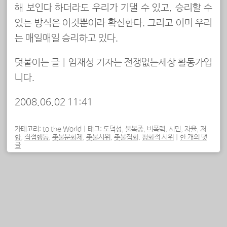
해 보인다 하더라도 우리가 기댈 수 있고, 승리할 수
있는 방식은 이것뿐이라 확신한다. 그리고 이미 우리
는 매일매일 승리하고 있다.
덧붙이는 글 |
임재성 기자는 전쟁없는세상 활동가입
니다.
2008.06.02 11:41
카테고리:
to the World
|
태그:
도덕성
,
불복종
,
비폭력
,
시민
,
자율
,
저
항
,
직접행동
,
촛불문화제
,
촛불시위
,
촛불집회
,
평화적 시위
|
한 개의 댓
글
포스트 내비게이션