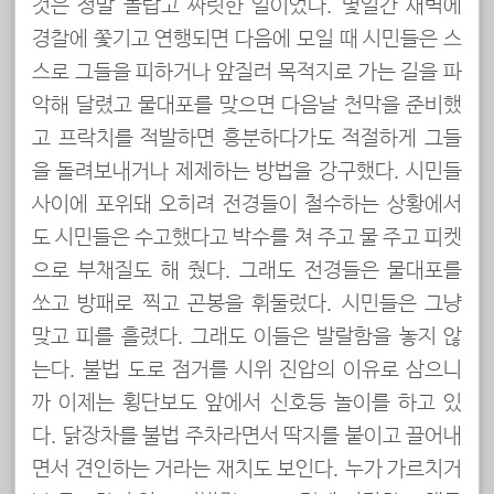
것은 정말 놀랍고 짜릿한 일이었다. 몇일간 새벽에
경찰에 쫓기고 연행되면 다음에 모일 때 시민들은 스
스로 그들을 피하거나 앞질러 목적지로 가는 길을 파
악해 달렸고 물대포를 맞으면 다음날 천막을 준비했
고 프락치를 적발하면 흥분하다가도 적절하게 그들
을 돌려보내거나 제제하는 방법을 강구했다. 시민들
사이에 포위돼 오히려 전경들이 철수하는 상황에서
도 시민들은 수고했다고 박수를 쳐 주고 물 주고 피켓
으로 부채질도 해 줬다. 그래도 전경들은 물대포를
쏘고 방패로 찍고 곤봉을 휘둘렀다. 시민들은 그냥
맞고 피를 흘렸다. 그래도 이들은 발랄함을 놓지 않
는다. 불법 도로 점거를 시위 진압의 이유로 삼으니
까 이제는 횡단보도 앞에서 신호등 놀이를 하고 있
다. 닭장차를 불법 주차라면서 딱지를 붙이고 끌어내
면서 견인하는 거라는 재치도 보인다. 누가 가르치거