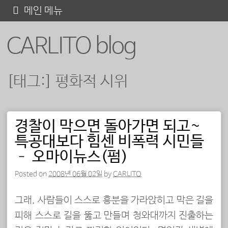
콘
메인 메뉴
텐
CARLITO blog
츠
로
바
[태그:]
평화적 시위
로
가
기
경찰이 막으면 돌아가면 되고~
포스트 내비게이션
특공대보다 힘센 비폭력 시민들
– 오마이뉴스(펌)
Posted on
2008년 06월 02일
by
CARLITO
그래, 사람들이 스스로 흥분을 가라앉히고 막은 길을
피해 스스로 길을 뚫고 만들며 청와대까지 진출하는