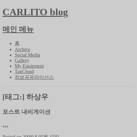
CARLITO blog
메인 메뉴
콘
홈
텐
Archive
Social Media
츠
Gallery
로
My Equipment
바
TagCloud
로
정보공유라이선스
가
기
[태그:]
하상우
포스트 내비게이션
…
Posted on
2008년 05월 15일