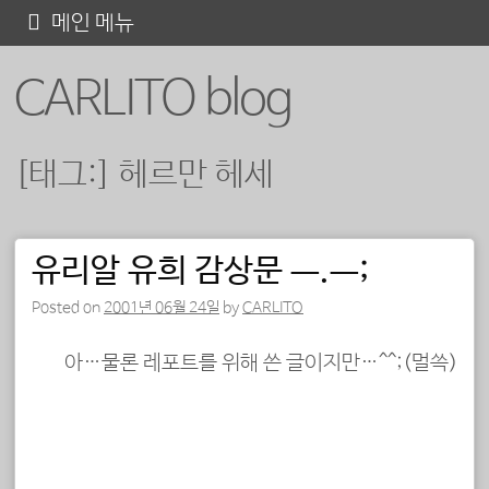
콘
메인 메뉴
텐
CARLITO blog
츠
로
바
[태그:]
헤르만 헤세
로
가
기
유리알 유희 감상문 ㅡ.ㅡ;
포스트 내비게이션
Posted on
2001년 06월 24일
by
CARLITO
아…물론 레포트를 위해 쓴 글이지만…^^;(멀쓱)