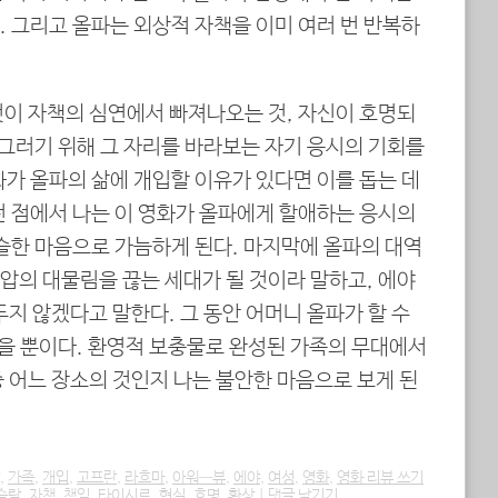
 그리고 올파는 외상적 자책을 이미 여러 번 반복하
것이 자책의 심연에서 빠져나오는 것, 자신이 호명되
 그러기 위해 그 자리를 바라보는 자기 응시의 기회를
가 올파의 삶에 개입할 이유가 있다면 이를 돕는 데
런 점에서 나는 이 영화가 올파에게 할애하는 응시의
아슬한 마음으로 가늠하게 된다. 마지막에 올파의 대역
압의 대물림을 끊는 세대가 될 것이라 말하고, 에야
두지 않겠다고 말한다. 그 동안 어머니 올파가 할 수
있을 뿐이다. 환영적 보충물로 완성된 가족의 무대에서
 어느 장소의 것인지 나는 불안한 마음으로 보게 된
,
가족
,
개입
,
고프란
,
라흐마
,
아워—뷰
,
에야
,
여성
,
영화
,
영화 리뷰 쓰기
슬람
,
자책
,
책임
,
타이시르
,
현실
,
호명
,
환상
|
댓글 남기기