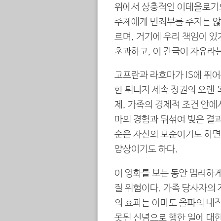
위에서 상충적인 이데올로기의
주체에게 면죄부를 주지는 않
르며, 거기에 우리 책임이 있
초과하고, 이 간극이 자유라
고프란과 라흐마가 IS에 뛰어
한 튀니지 세속 정권의 오랜
제, 가족의 경제적 조건 안에
마의 경험과 뒤섞여 빚은 결과
순은 자신의 모순이기도 하면
양상이기도 하다.
이 영화를 보는 동안 염려하게
질 위험이다. 가족 당사자의 
의 효과는 아마도 올파의 내적
못된 신념으로 행한 일에 대