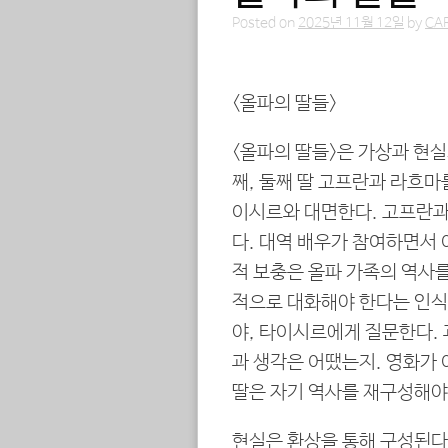
Posted on
2025년 11월 12일
by
CA
<올파의 딸들>
<올파의 딸들>은 가상과 현실
째, 둘째 딸 고프란과 라흐마를
이시르와 대면한다. 고프란과 
다. 대역 배우가 참여하면서 
적 보충은 올파 가족의 역사
적으로 대화해야 한다는 인식
야, 타이시르에게 질문한다. 
과 생각은 어땠는지. 영화가 
딸은 자기 역사를 재구성해야
현실은 환상을 통해 구성된다.