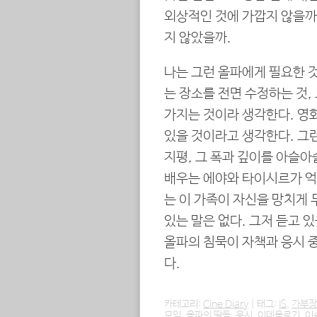
외상적인 것에 가깝지 않을까.
지 않았을까.
나는 그런 올파에게 필요한 
는 장소를 전면 수정하는 것,
가지는 것이라 생각한다. 영화
있을 것이라고 생각한다. 그
지평, 그 폭과 깊이를 아슬
배우는 에야와 타이시르가 억
는 이 가족이 자신을 망치게 
있는 말은 없다. 그저 듣고 
올파의 침묵이 자책과 응시 중
다.
카테고리:
Cine Diary
|
태그:
IS
,
가부장
모임
,
올파의 딸들
,
응시
,
이데올로기
,
이