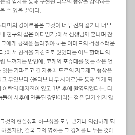
우 은염 입자를 통해 구현된 나무의 형상을 감각하는
을 수 있을 뿐이다.
스타미의 경이로움은 그것이 너무 진짜 같거나 너무
<내 친구의 집은 어디인가>에서 선생님께 혼나며 잔
 그에게 공책을 돌려줘야 하는 아마드의 걱정스러운
된다>에서 친척을 지진으로 잃었다는 어느 할머니의
럼 느껴지는 반면에, 코케와 포슈테를 잇는 작은 언
를 잇는 가파르고 긴 자동차 도로의 지그재그 형상은
고 무엇보다 <올리브 나무 사이로>를 통해 알게 되
가 이란의 대지진이 있고 1년 후에 촬영되었다는, 다
습들이 사후에 연출된 장면이라는 점은 믿기 쉽지 않
그것의 현실성과 허구성을 모두 믿거나 의심하게 되
하겠지만, 결국 그의 영화는 그 경계를 나누는 것에