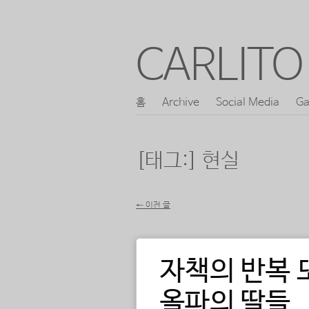
CARLITO 
콘
홈
Archive
Social Media
Ga
메인 메뉴
텐
츠
[태그:]
현실
로
바
←
이전 글
로
포스트 내비게이션
가
기
자책의 반복 
올파의 딸들