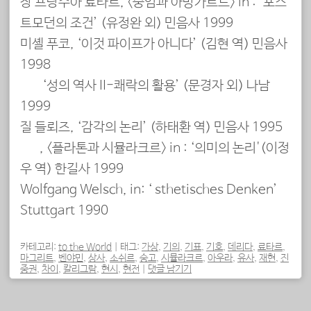
장 프랑수아 료타르, <숭엄과 아방가르드> in : ‘포스
트모던의 조건’ (유정완 외) 민음사 1999
미셸 푸코, ‘이것 파이프가 아니다’ (김현 역) 민음사
1998
‘성의 역사 II-쾌락의 활용’ (문경자 외) 나남
1999
질 들뢰즈, ‘감각의 논리’ (하태환 역) 민음사 1995
, <플라톤과 시뮬라크르> in : ‘의미의 논리'(이정
우 역) 한길사 1999
Wolfgang Welsch, in: ‘ sthetisches Denken’
Stuttgart 1990
카테고리:
to the World
|
태그:
가상
,
기의
,
기표
,
기호
,
데리다
,
료타르
,
마그리트
,
벤야민
,
상사
,
소쉬르
,
숭고
,
시뮬라크르
,
아우라
,
유사
,
재현
,
진
중권
,
차이
,
칼리그람
,
현시
,
현전
|
댓글 남기기