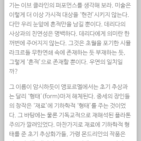
기는 이브 클라인의 퍼포먼스를 생각해 보라. 미술은
이렇게 더 이상 가시적 대상을 ‘현전’시키지 않는다.
다만 우리 눈앞에 흔적만을 남길 뿐이다. 데리다의
사상과의 친연성은 명백하다. 데리다에게 의미란 한
꺼번에 주어지지 않는다. 그것은 초월을 포기한 시뮬
라크르들 무한연쇄 속에 존재하는 듯 부재하는 듯,
그렇게 ‘흔적’으로 존재할 뿐이다. 우연의 일치일
까?
그 이름이 암시하듯이 앵포르멜에서는 초기 추상과
는 달리 ‘형태'(form)마저 해체된다. 중세의 장인들
의 창작은 ‘재료’에 기하학적 ‘형태’를 주는 것이었
다. 그 바탕에는 물론 기독교적으로 재해석된 플라톤
주의가 깔려있었다. 마찬가지로 재료에 기하학적 형
태를 준 초기 추상화가들, 가령 몬드리안의 작품은