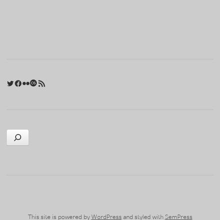
포스트 내비게이션
Twitter
Facebook
Flickr
Last.fm
RSS 피드
검색
This site is powered by
WordPress
and styled with
SemPress