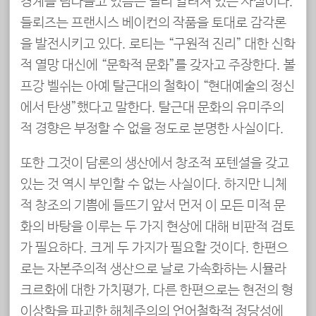
경계를 넘나들고 있음은 널리 알려져 있는 사실이다.
들뢰즈는 프랜시스 베이컨의 작품을 토대로 감각론
을 발전시키고 있다. 로티는 “구원적 진리” 대한 신학
적 열망 대신에 “문학적 문화”를 갖자고 주장한다. 볼
프강 벨쉬는 아예 탈근대의 철학이 “현대예술의 정신
에서 탄생”했다고 말한다. 탈근대 문화의 유미주의
적 경향은 부정할 수 없을 정도로 분명한 사실이다.
또한 그것이 담론의 생산에서 창조적 포텐셜을 갖고
있는 것 역시 부인할 수 없는 사실이다. 하지만 니체
적 창조의 기쁨에 들뜨기 앞서 먼저 이 모든 미적 문
화의 바탕을 이루는 두 가지 현상에 대해 비판적 검토
가 필요하다. 크게 두 가지가 필요할 것이다. 한편으
로는 자본주의적 생산으로 날로 가속화하는 시뮬라
크르화에 대한 가치평가, 다른 한편으로는 현전의 형
이상학을 파괴한 해체주의의 언어철학적 정당성에