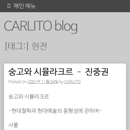
콘
메인 메뉴
텐
CARLITO blog
츠
로
바
[태그:]
현전
로
가
기
숭고와 시뮬라크르 – 진중권
포스트 내비게이션
Posted on
2001년 11월 04일
by
CARLITO
숭고와 시뮬라크르
-현대철학과 현대예술의 동형성에 관하여-
사물