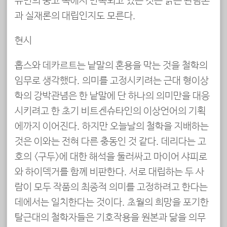
뉴먼의 숭고 속에서 반복되고 있는 것은 낡은 관념론
과 실재론의 대립인지도 모른다.
현시
홉스와 데카르트는 낱말의 혼용을 막는 것을 철학의
임무로 생각했다. 의미를 고정시키려는 근대 형이상
학의 강박관념은 한 낱말에 단 하나의 의미만을 대응
시키려고 한 초기 비트겐슈타인의 이상언어의 기획
에까지 이어진다. 하지만 오늘날의 철학을 지배하는
것은 이와는 전혀 다른 충동인 것 같다. 데리다는 고
호의 <구두>에 대한 해석을 둘러싸고 마이어 샤피로
와 하이덱거를 함께 비판한다. 서로 대립하는 두 사
람이 모두 작품의 최종적 의미를 고정하려고 한다는
데에서는 일치한다는 것이다. 초월의 희망을 포기한
탈근대의 철학자들은 기호작용을 원본과 닮을 의무