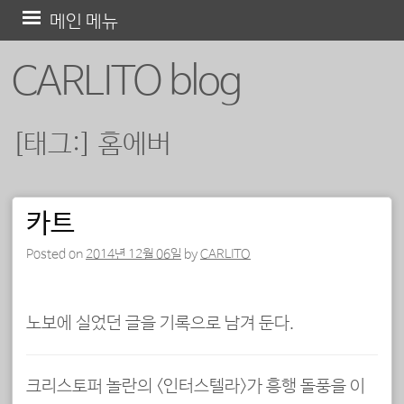
콘
메인 메뉴
텐
CARLITO blog
츠
로
바
[태그:]
홈에버
로
가
기
카트
포스트 내비게이션
Posted on
2014년 12월 06일
by
CARLITO
노보에 실었던 글을 기록으로 남겨 둔다.
크리스토퍼 놀란의 <인터스텔라>가 흥행 돌풍을 이