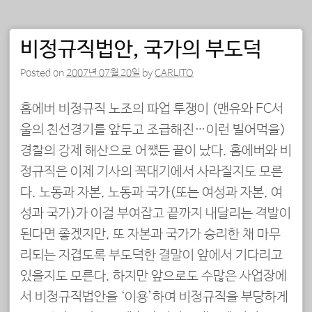
비정규직법안, 국가의 부도덕
Posted on
2007년 07월 20일
by
CARLITO
홈에버 비정규직 노조의 파업 투쟁이 (맨유와 FC서
울의 친선경기를 앞두고 조급해진…이런 빌어먹을)
경찰의 강제 해산으로 어쩄든 끝이 났다. 홈에버와 비
정규직은 이제 기사의 꼭대기에서 사라질지도 모른
다. 노동과 자본, 노동과 국가(또는 여성과 자본, 여
성과 국가)가 이걸 부여잡고 끝까지 내달리는 격발이
된다면 좋겠지만, 또 자본과 국가가 승리한 채 마무
리되는 지겹도록 부도덕한 결말이 앞에서 기다리고
있을지도 모른다. 하지만 앞으로도 수많은 사업장에
서 비정규직법안을 ‘이용’하여 비정규직을 부당하게