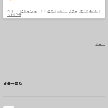
카테고리:
to the Cine
|
태그:
김영진
,
씨네21
,
정성일
,
정윤철
,
황진미
|
7개의 댓글
포스트 내비게이션
새 글
→
Twitter
Facebook
Flickr
Last.fm
RSS 피드
검색