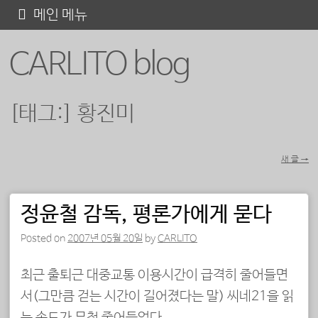
콘
메인 메뉴
텐
CARLITO blog
츠
로
바
[태그:]
황진미
로
가
새 글
→
기
포스트 내비게이션
정윤철 감독, 평론가에게 묻다
Posted on
2007년 05월 20일
by
CARLITO
최근 출퇴근 대중교통 이용시간이 급격히 줄어들면
서(그만큼 걷는 시간이 길어졌다는 말) 씨네21을 읽
는 속도가 무척 줄어들었다.