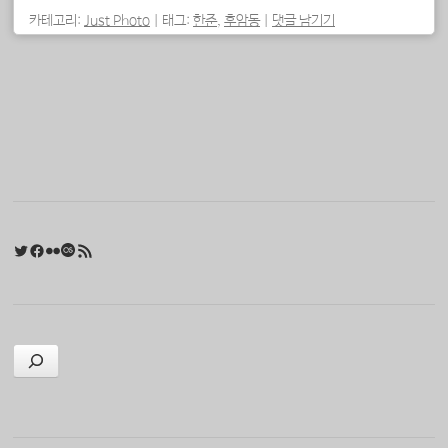
카테고리:
Just Photo
|
태그:
한준
,
후암동
|
댓글 남기기
포스트 내비게이션
Twitter
Facebook
Flickr
Last.fm
RSS 피드
검색