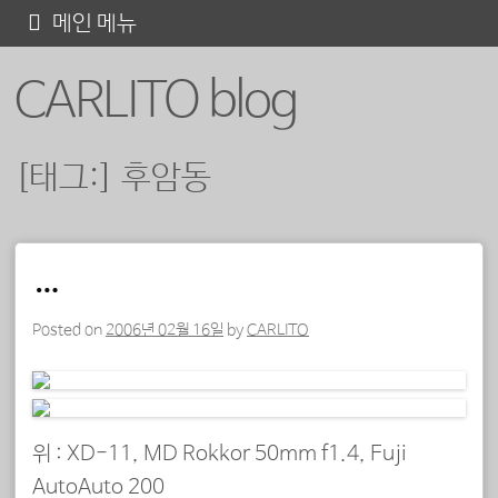
콘
메인 메뉴
텐
CARLITO blog
츠
로
바
[태그:]
후암동
로
가
기
포스트 내비게이션
…
Posted on
2006년 02월 16일
by
CARLITO
위 : XD-11, MD Rokkor 50mm f1.4, Fuji
AutoAuto 200