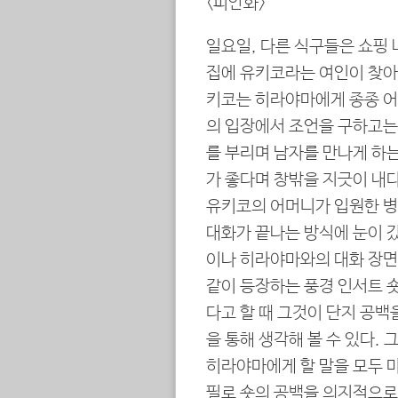
<피안화>
일요일, 다른 식구들은 쇼핑
집에 유키코라는 여인이 찾아
키코는 히라야마에게 종종 어
의 입장에서 조언을 구하고는
를 부리며 남자를 만나게 하는
가 좋다며 창밖을 지긋이 내다
유키코의 어머니가 입원한 병
대화가 끝나는 방식에 눈이 갔
이나 히라야마와의 대화 장면
같이 등장하는 풍경 인서트 숏
다고 할 때 그것이 단지 공백
을 통해 생각해 볼 수 있다.
히라야마에게 할 말을 모두 
필로 숏의 공백을 의지적으로