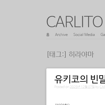
CARLITO 
콘
홈
Archive
Social Media
Ga
메인 메뉴
텐
츠
[태그:]
히라야마
로
바
로
유키코의 빈말
포스트 내비게이션
가
기
Posted on
2025년 12월 07일
by
CA