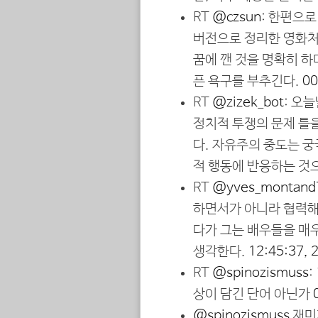
RT
@czsun
: 한편으로
버전으로 정리한 영화처
꿈에 깬 것을 명확히 
픈 욕구를 부추긴다.
00
RT
@zizek_bot
: 오
정치적 투쟁의 문제 틀
다. 자유주의 중도는 
적 행동에 반응하는 것
RT
@yves_montand
하면서가 아니라 협력해
다가 그는 배우들을 매
생각한다.
12:45:37,
RT
@spinozismuss
상이 담긴 단어 아닌가
@spinozismuss
재미