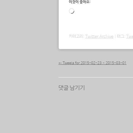
이것이 좋아요:
로
드
중...
카테고리:
Twitter Archive
|
태그:
Tw
포스트 내비게이션
←
Tweets for 2015-02-23 ~ 2015-03-01
댓글 남기기