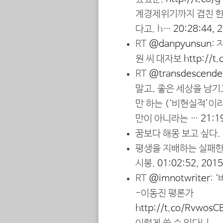
계경제위기까지 겹친 한
다고. h…
20:28:44, 
RT
@danpyunsun
:
원 씨 대자보
http://
RT
@transdescende
말고, 좋은 세상을 남
만 하는 (‘비현실적’이
만이 아니라는 …
21:1
꿈보다 해몽 보고 싶다.
평생을 지배하는 실패한 
시봉.
01:02:52, 201
RT
@imnotwriter
: 
-이동진 평론가
http://t.co/RvwosC