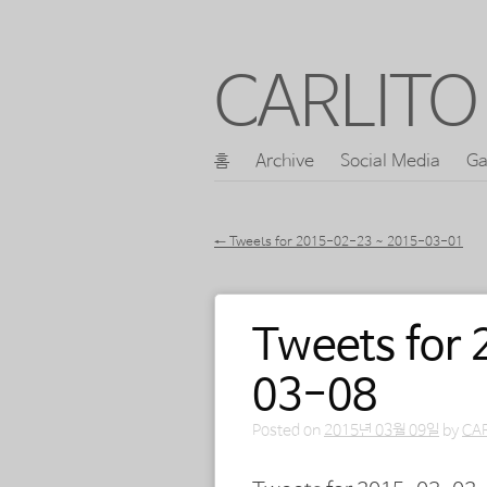
CARLITO 
콘
홈
Archive
Social Media
Ga
메인 메뉴
텐
츠
←
Tweets for 2015-02-23 ~ 2015-03-01
로
포스트 내비게이션
바
Tweets for
로
가
03-08
기
Posted on
2015년 03월 09일
by
CA