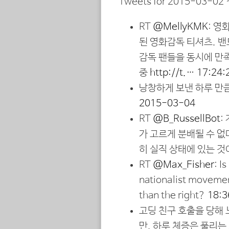
Tweets for 2015-03-02
RT
@MellyKMK
: 영
된 영화감독 티셔츠. 
감독 팬들을 동시에 만족
중
http://t.…
17:24:
낭창하게 보낸 하루 만
2015-03-04
RT
@B_RussellBot
:
가 고르게 분배될 수 없
히 실직 상태에 있는 것
RT
@Max_Fisher
: I
nationalist movement 
than the right?
18:3
고딩 친구 호출을 당해 
만, 하루 체증은 풀리는