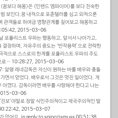
 <꿈보다 해몽>은 <인랜드 엠파이어>를 보다 친숙한
럼 보인다.꿈 내적으로 포츈텔러를 심고 외적으론
하며 관객들로 하여금 영향관계를 짚어보고 해몽하고
:05:42, 2015-03-06
늘날 포퓰리스트 우파는 행동하고, 앞서서 나아가고,
을 결정하며, 자유주의 중도는 ‘반작용력’으로 전락한
궁극적으로 스스로의 한계를 포퓰리스트 우파의 주도
으로…
10:28:27, 2015-03-06
7
: 알랭 레네감독은 자신이 원하는 바를 배우와 충돌
가면서 얻었다. 배우로서 그것은 멋진 일이었다. 게
우 아꼈다. 감독이라면 배우를 사랑해야 한다고 나는
 2015-03-06
: ‘진보’야말로 정말 식민주의적이고 제국주의적인 발
00:22:42, 2015-03-07
가 없어요.
in reply to spinozismuss
00:51:38,