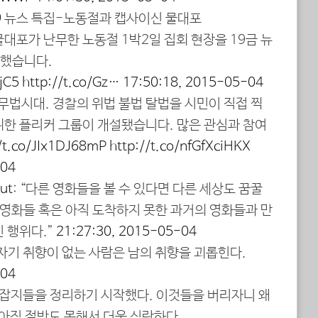
9
今 뉴스 특집-노동절과 캡사이신 물대포
대포가 난무한 노동절 1박2일 집회 현장을 19금 뉴
성했습니다.
jC5
http://t.co/Gz…
17:50:18, 2015-05-04
 무법시대. 경찰의 위법 불법 탈법을 시민이 직접 찍
위한 플리커 그룹이 개설됐습니다. 많은 관심과 참여
//t.co/JIx1DJ68mP
http://t.co/nfGfXciHKX
-04
ut
: “다른 영화들을 볼 수 있다면 다른 세상도 꿈꿀
 영화들 혹은 아직 도착하지 못한 과거의 영화들과 만
 행위다.”
21:27:30, 2015-05-04
 자기 취향이 없는 사람은 남의 취향을 괴롭힌다.
-04
등 잡지들을 정리하기 시작했다. 이것들을 버리자니 왜
아직 절반도 못해서 더욱 심란하다.