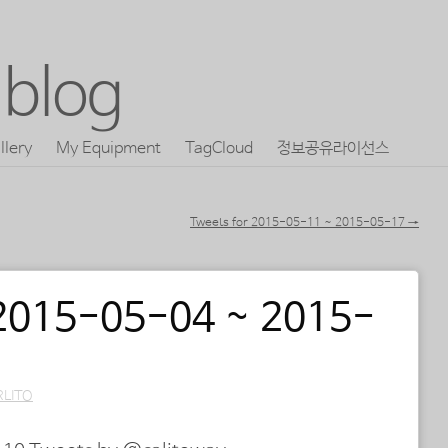
blog
llery
My Equipment
TagCloud
정보공유라이선스
Tweets for 2015-05-11 ~ 2015-05-17
→
 2015-05-04 ~ 2015-
RLITO