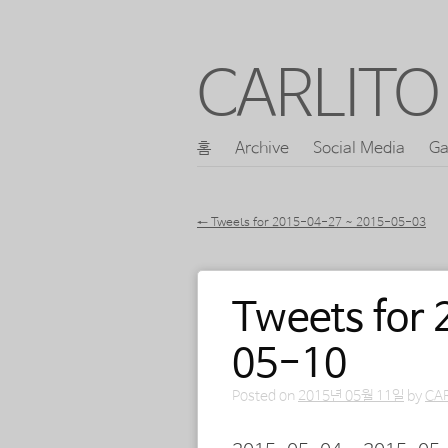
CARLITO 
콘
홈
Archive
Social Media
Ga
메인 메뉴
텐
츠
←
Tweets for 2015-04-27 ~ 2015-05-03
로
포스트 내비게이션
바
Tweets for
로
가
05-10
기
Posted on
2015년 05월 11일
by
CA