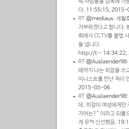
속 사람들을 감옥에 가
다.
11:55:15, 2015-
RT
@mediaus
: 세
거부하겠다고 합니다. 
회에서 CCTV를 불법
을 냅니다.
http://t…
14:34:22,
RT
@Auslaender98
때까지 나는 히잡을 쓰고
미니스트를 만난 적이 
2015-05-06
RT
@Auslaender98
데, 히잡이 여성에게만
지어는?” 이라고 되물
게 무척 신선했음.
19: