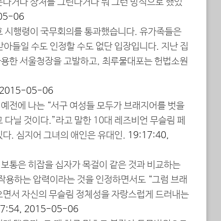
둔다거나 상처를 그린다거나 뭐 그런 방식으로 했었
05-06
월호 시행령이 국무회의를 통과했습니다. 유가족들은
받아들일 수도 인정할 수도 없단 입장입니다. 지난 집
 사용한 서울청장을 고발하고, 최루물대포는 헌법소원
 2015-05-06
: 예전에 나는 “서구 여성들 모두가 브래지어를 벗을
 다닐 것이다.”라고 말한 10대 레즈비언 무슬림 페
있다. 심지어 그녀의 애인은 유대인.
19:17:40,
: 보통은 히잡을 십자가 목걸이 같은 것과 비교하는
 작용하는 압력이라는 것을 인정하면서도 “그럼 브래
으면서 자신의 무슬림 정체성을 자랑스럽게 드러내는
17:54, 2015-05-06