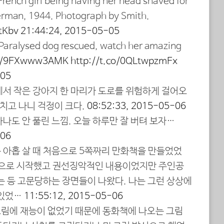
 French girl being having her head shaved for
erman, 1944. Photograph by Smith.
tKbv
21:44:24, 2015-05-05
 Paralysed dog rescued, watch her amazing
.co/9EXwww3AMK
http://t.co/0QLtwpzmFx
-05
에서 작은 강아지 한 마리가 도로를 위험하게 걸어오
나치고 나니 걱정이 크다.
08:52:33, 2015-05-06
나도 안 풀린 느낌. 오늘 하루만 잘 버텨 보자…
-06
는 아홉 살 때 처음으로 5쪽짜리 만화책을 만들었었
담으로 시작했고 권선징악적인 내용이었지만 주인공
는 등 고문당하는 장면들이 나왔다. 나는 그런 상상에
 있었…
11:55:12, 2015-05-06
 그림에 재능이 없었기 때문에 동화책에 나오는 그림