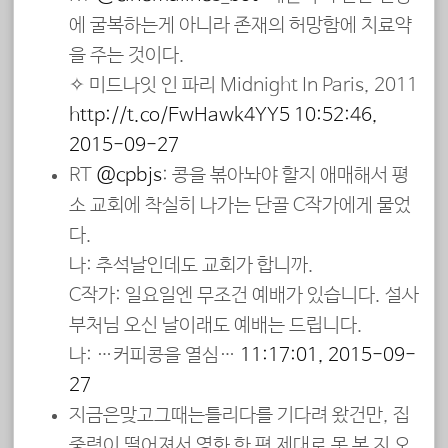
에 굴복하는게 아니라 존재의 허망함에 치료약
을 주는 것이다.
✧ 미드나잇 인 파리 Midnight In Paris, 2011
http://t.co/EwHawk4YY5
10:52:46,
2015-09-27
RT
@cpbjs
: 콩을 볶아놔야 할지 애매해서 평
소 교회에 착실히 나가는 단골 C작가에게 물었
다.
나: 추석날인데도 교회가 합니까.
C작가: 일요일엔 무조건 예배가 있습니다. 설사
부처님 오신 날이래도 예배는 드립니다.
나: …커피콩을 열심…
11:17:01, 2015-09-
27
지금은맞고그때는틀리다를 기다려 왔건만, 집
중력이 떨어져서 영화 한 편 제대로 못 본 지 오