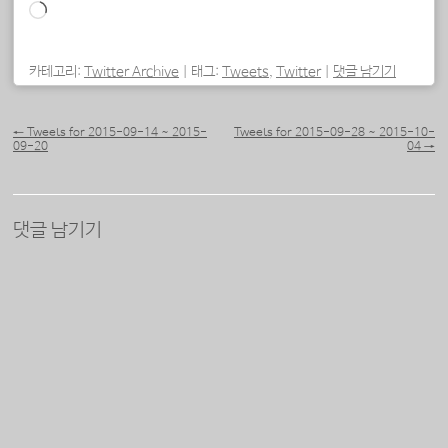
로
드
중...
카테고리:
Twitter Archive
|
태그:
Tweets
,
Twitter
|
댓글 남기기
포스트 내비게이션
←
Tweets for 2015-09-14 ~ 2015-
Tweets for 2015-09-28 ~ 2015-10-
09-20
04
→
댓글 남기기