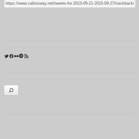
Twitter
Facebook
Flickr
Last.fm
RSS 피드
검색