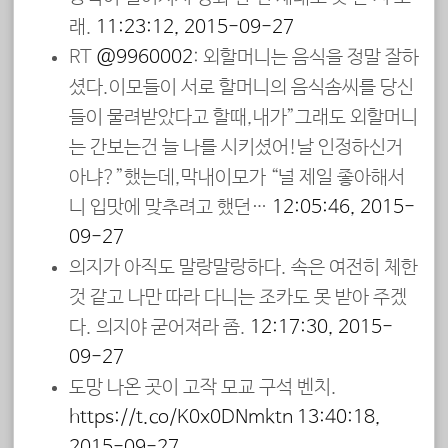
래.
11:23:12, 2015-09-27
RT
@9960002
: 외할머니는 음식을 정말 잘하
셨다.이모들이 서로 할머니의 음식솜씨를 당신
들이 물려받았다고 할때,내가”그래도 외할머니
는 간보는건 늘 나를 시키셨어!날 인정하신거
아냐?”했는데,막내이모가 “널 제일 좋아해서
니 입맛에 맞추려고 했던…
12:05:46, 2015-
09-27
의지가 아직도 말랑말랑하다. 속은 여전히 체한
것 같고 나만 따라 다니는 조카도 못 받아 주겠
다. 의지야 굳어져라 좀.
12:17:30, 2015-
09-27
도망 나온 곳이 고작 모교 구석 벤치.
https://t.co/K0x0DNmktn
13:40:18,
2015-09-27