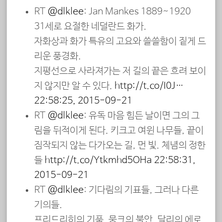
RT
@dlklee
: Jan Mankes 1889~1920
31세로 요절한 네덜란드 화가.
자화상과 화가 특유의 고요와 쓸쓸함이 짙게 드
리운 풍경화.
지평선으로 사라져가는 저 길의 끝은 흐려 보이
지 않지만 알 수 있다.
http://t.co/I0J…
22:58:25, 2015-09-21
RT
@dlklee
: 유독 마음 힘든 날이면 그의 그
림을 뒤적이게 된다. 키크고 여윈 나무들, 끝이
짐작되지 않는 다가오는 길, 먼 빛. 체념의 정한
들
http://t.co/Ytkmhd5OHa
22:58:31,
2015-09-21
RT
@dlklee
: 기다림의 기표들, 그러나 다른
기의들.
프리드리히의 기품, 뭉크의 불안, 달리의 에로