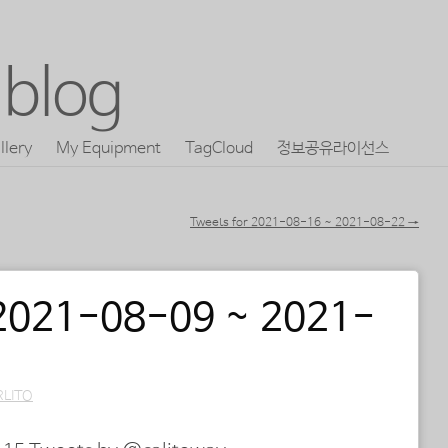
blog
llery
My Equipment
TagCloud
정보공유라이선스
Tweets for 2021-08-16 ~ 2021-08-22
→
 2021-08-09 ~ 2021-
RLITO