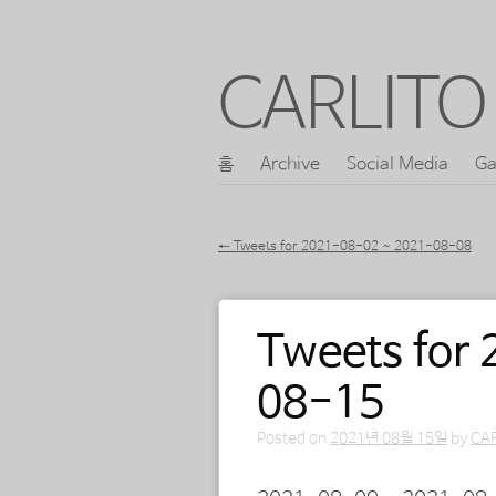
CARLITO 
콘
홈
Archive
Social Media
Ga
메인 메뉴
텐
츠
←
Tweets for 2021-08-02 ~ 2021-08-08
로
포스트 내비게이션
바
Tweets for
로
가
08-15
기
Posted on
2021년 08월 15일
by
CA