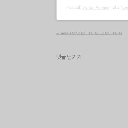
중...
카테고리:
Twitter Archive
|
태그:
Tw
포스트 내비게이션
←
Tweets for 2021-08-02 ~ 2021-08-08
댓글 남기기