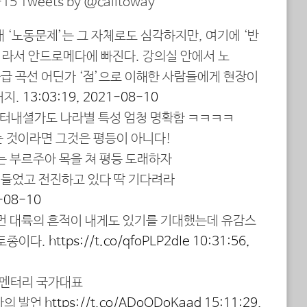
15 Tweets by @calitoway
대 ‘노동문제’는 그 자체로도 심각하지만, 여기에 ‘반
’라서 안드로메다에 빠진다. 강의실 안에서 노
공급 곡선 어딘가 ‘점’으로 이해한 사람들에게 현장이
거지.
13:03:19, 2021-08-10
인터내셜가도 나라별 특성 엄청 명확함 ㅋㅋㅋㅋ
없는 것이라면 그것은 평등이 아니다!
는 부르주아 목을 쳐 평등 도래하자
 들었고 전진하고 있다 딱 기다려라
1-08-10
 먼 대륙의 흔적이 내게도 있기를 기대했는데 유감스
 토종이다.
https://t.co/qfoPLP2dIe
10:31:56,
큐멘터리 국가대표
자의 발언
https://t.co/ADoODoKaad
15:11:29,