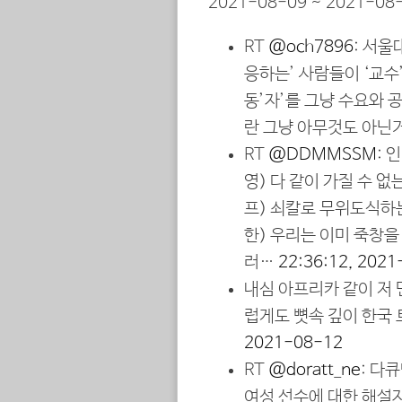
2021-08-09 ~ 2021-08-
RT
@och7896
: 서울
응하는’ 사람들이 ‘교수
동’자’를 그냥 수요와 
란 그냥 아무것도 아닌
RT
@DDMMSSM
: 
영) 다 같이 가질 수 
프) 쇠칼로 무위도식하
한) 우리는 이미 죽창을
러…
22:36:12, 202
내심 아프리카 같이 저
럽게도 뼛속 깊이 한국
2021-08-12
RT
@doratt_ne
: 다
여성 선수에 대한 해설