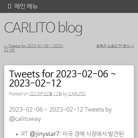
콘
메인 메뉴
텐
CARLITO blog
츠
로
바
←
Tweets for 2023-01-30 ~ 2023-
회복은 노출의 한 형식
→
02-05
포스트 내비게이션
로
가
Tweets for 2023-02-06 ~
기
2023-02-12
Posted on
2023년 02월 12일
by
CARLITO
2023-02-06 ~ 2023-02-12 Tweets by
@calitoway
RT
@jinystar7
: 미국 경매 시장에서 발견된