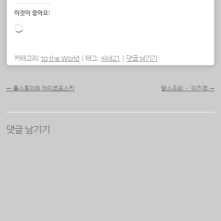
이것이 좋아요:
로
드
중...
카테고리:
to the World
|
태그:
씨네21
|
댓글 남기기
포스트 내비게이션
←
톨스토이와 차이코프스키
맑스주의 – 이진경
→
댓글 남기기