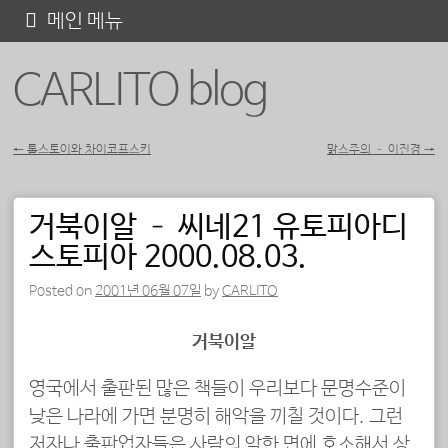
콘
메인 메뉴
텐
CARLITO blog
츠
로
바
←
톨스토이와 차이코프스키
맑스주의 – 이진경
→
포스트 내비게이션
로
가
거북이알 – 씨네21 유토피아디
기
스토피아 2000.08.03.
Posted on
2001년 06월 07일
by
CARLITO
거북이알
영국에서 출판된 많은 책들이
우리보다 문명수준이
낮은 나라에 가면 분명히 해악을 끼칠 것이다. 그런
저자나 출판업자들은 사람의 악한 면에 호소해서 상