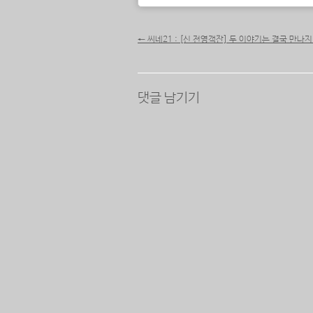
포스트 내비게이션
←
씨네21 : [신 전영객잔] 두 이야기는 결국 만나
댓글 남기기