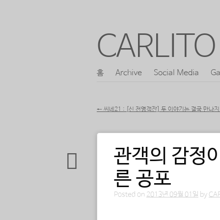
CARLITO 
콘
홈
Archive
Social Media
Ga
메인 메뉴
텐
츠
←
씨네21 : [신 전영객잔] 두 이야기는 결국 만나
로
포스트 내비게이션
바
관객의 감정이
로
가
른 공포
기
Posted on
2013년 09월 01일
by
CA