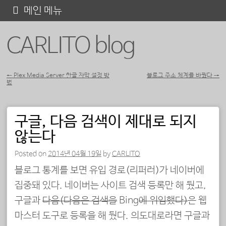
콘
메인 메뉴
텐
CARLITO blog
츠
로
바
←
Plex Media Server 한글 자막 설정 방
블로그 주소 체계를 바꿨다
→
법
포스트 내비게이션
로
가
구글, 다음 검색이 제대로 되지
기
않는다
Posted on
2014년 04월 19일
by
CARLITO
블로그 통계를 보면 유입 경로(리퍼러)가 네이버에
집중돼 있다. 네이버는 사이트 검색 등록만 해 뒀고,
구글과
다음(다음은 검색을
Bing
에 위임했다)
은 웹
마스터 도구로 등록을 해 뒀다. 의도대로라면 구글과