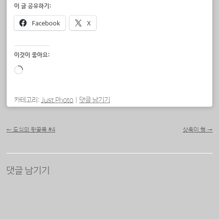
이 글 공유하기:
Facebook
X
이것이 좋아요:
로
드
중...
카테고리:
Just Photo
|
댓글 남기기
포스트 내비게이션
←
도심의 뒷골목 #4
상욱이 형
→
댓글 남기기