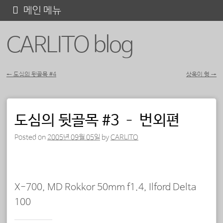
콘
메인 메뉴
텐
CARLITO blog
츠
로
바
←
도심의 뒷골목 #4
상욱이 형
→
포스트 내비게이션
로
가
도심의 뒷골목 #3 – 번외편
기
Posted on
2005년 09월 05일
by
CARLITO
X-700, MD Rokkor 50mm f1.4, Ilford Delta
100