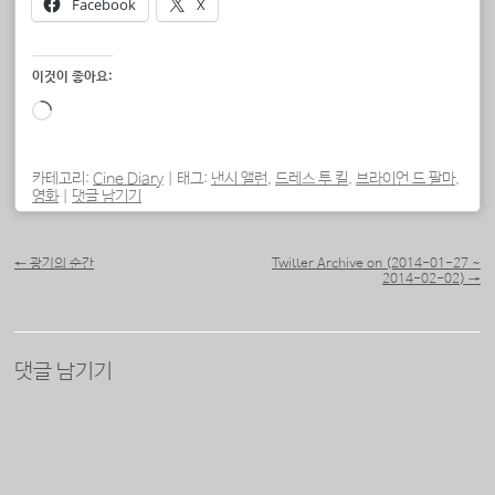
Facebook
X
이것이 좋아요:
로
드
중...
카테고리:
Cine Diary
|
태그:
낸시 앨런
,
드레스 투 킬
,
브라이언 드 팔마
,
영화
|
댓글 남기기
포스트 내비게이션
←
광기의 순간
Twitter Archive on (2014-01-27 ~
2014-02-02)
→
댓글 남기기