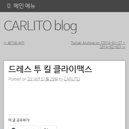
콘
메인 메뉴
텐
CARLITO blog
츠
로
바
←
광기의 순간
Twitter Archive on (2014-01-27 ~
2014-02-02)
→
포스트 내비게이션
로
가
드레스 투 킬 클라이맥스
기
Posted on
2014년 01월 29일
by
CARLITO
이 글 공유하기: