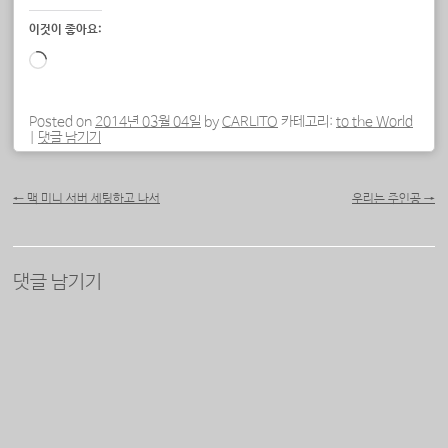
이것이 좋아요:
로
드
중...
Posted on
2014년 03월 04일
by
CARLITO
카테고리:
to the World
|
댓글 남기기
포스트 내비게이션
←
맥 미니 서버 세팅하고 나서
우리는 주인공
→
댓글 남기기