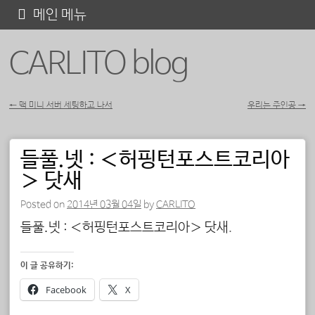
콘
메인 메뉴
텐
CARLITO blog
츠
로
바
←
맥 미니 서버 세팅하고 나서
우리는 주인공
→
포스트 내비게이션
로
가
들풀.넷 : ＜허핑턴포스트코리아
기
＞ 닷새
Posted on
2014년 03월 04일
by
CARLITO
들풀.넷 : ＜허핑턴포스트코리아＞ 닷새
.
이 글 공유하기:
Facebook
X