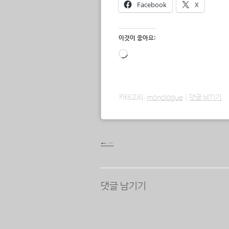
Facebook
X
이것이 좋아요:
로
드
중...
카테고리:
monologue
|
댓글 남기기
포스트 내비게이션
←
…
댓글 남기기