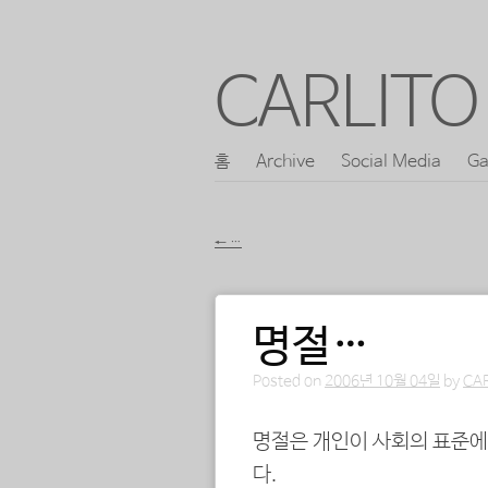
CARLITO 
콘
홈
Archive
Social Media
Ga
메인 메뉴
텐
츠
←
…
로
포스트 내비게이션
바
명절…
로
가
Posted on
2006년 10월 04일
by
CA
기
명절은 개인이 사회의 표준에
다.