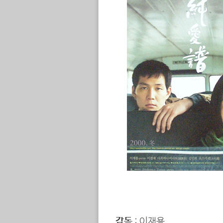
감독
: 이재용