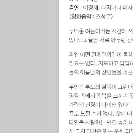
출연
: 이정재, 다치바나 미
(
영화음악
: 조성우)
무더운 여름이라는 시간에 서
있다. 그 둘은 서로 아무런 
과연 어떤 관계일까? 이 물
필요는 없다. 지루하고 답답하
들의 여름날의 장면들을 차근
우인은 부모의 살림이 그런대
정감 속에서 행복을 느끼지 
가락의 신경이 마비돼 있다는
픔도 느낄 수가 없다. 삶에 
타인을 사랑하는 법도 놓쳐 
서 그의 일상은 찌는 듯한 더