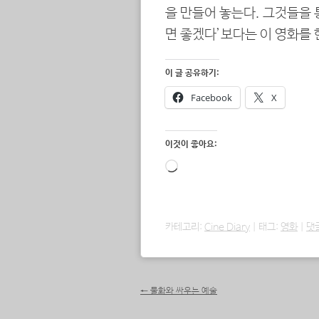
을 만들어 놓는다. 그것들을 
면 좋겠다’보다는 이 영화를 한
이 글 공유하기:
Facebook
X
이것이 좋아요:
로
드
중...
카테고리:
Cine Diary
|
태그:
영화
|
댓
포스트 내비게이션
←
물화와 싸우는 예술