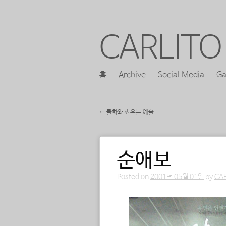
CARLITO 
콘
홈
Archive
Social Media
Ga
메인 메뉴
텐
츠
←
물화와 싸우는 예술
로
포스트 내비게이션
바
순애보
로
가
Posted on
2001년 05월 01일
by
CA
기