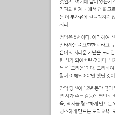
것인지. 여기에 답이 있는가?
가지의 한계 내에서 답을 고르
는 이 부자유에 길들여지지 않
시라.
정답은 5번이다. 이리하여 
안타까움을 표현한 시라고 규
은이의 서러운 가난을 노래한
한 시가 되어버린 것이다. 박
목은 `그리움’이다. 그리하
함께 이해되어야만 했던 것이
만약 당신이 12년 동안 끊임
연 시가 주는 감동에 편안히
육, 역사를 혐오하게 만드는
냉소하게 만드는 도덕교육. 