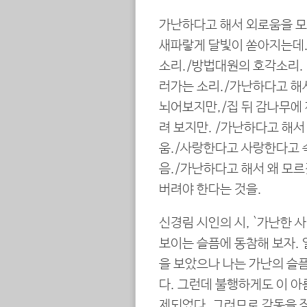
가난하다고 해서 외로움을 모
새파랗게 달빛이 쏟아지는데.
소리./방법대원의 호각소리. 
러가는 소리./가난하다고 해
뇌어보지만,/집 뒤 감나무에
려 보지만. /가난하다고 해서
움./사랑한다고 사랑한다고 속
음./가난하다고 해서 왜 모
버려야 한다는 것을.
신경림 시인의 시, `가난한 
보이는 슬픔에 동참해 보자. 
을 보았으나 나는 가난의 슬
다. 그런데 불행하게도 이 
제되었다. 그러므로 감동을 