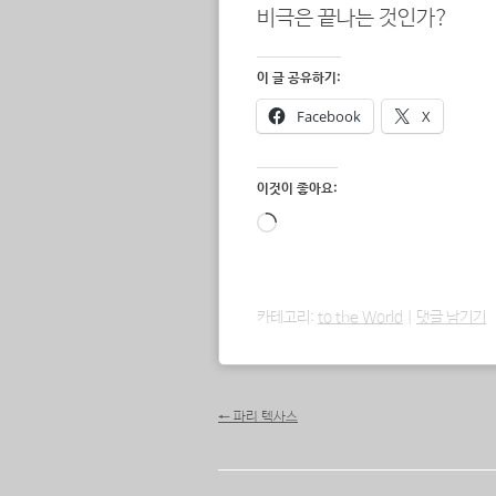
비극은 끝나는 것인가?
이 글 공유하기:
Facebook
X
이것이 좋아요:
로
드
중...
카테고리:
to the World
|
댓글 남기기
포스트 내비게이션
←
파리 텍사스