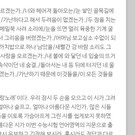
르겠는가./너와 헤어져 돌아오는/눈 쌓인 골목길에
/가난하다고 해서 두려움이 없겠는가./두 점을 치는
메밀묵 사려 소리에/눈을 뜨면 멀리 육중한 기계 굴
서 그리움을 버렸겠는가./어머님 보고싶소 수없이 되
 까치밥으로 하나 남았을/새빨간 감 바람 소리도 그
 사랑을 모르겠는가./내 볼에 와 닿던 네 입술의 뜨거
삭이던 네 숨결./돌아서는 내 등 뒤에 터지던 네 울
르겠는가./가난하기 때문에 이것들을/이 모든 것들을
사랑노래’이다. 우리 잠시 두 손을 모으고 이 시가 그려
얼마나 슬프고, 얼마나 아름다운 시인가. 많은 시들
픔을 이토록 가슴아프게 그린 시를 쉽게보지 못하였
아름다운 시가 이번 수능시험 언어영역의 지문으로 출
잠시 유보하고 긴장해 보시라. 혹시라도 정답과 다르