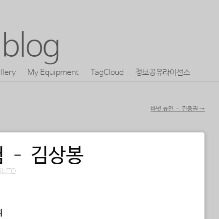
blog
llery
My Equipment
TagCloud
정보공유라이선스
바넷 뉴먼 – 진중권
→
 – 김상봉
RLITO
여