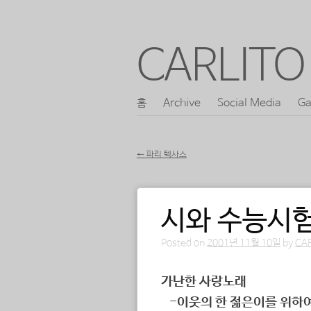
CARLITO 
콘
홈
Archive
Social Media
Ga
메인 메뉴
텐
츠
←
파리 텍사스
로
포스트 내비게이션
바
시와 수능시험
로
가
Posted on
2001년 11월 10일
by
CA
기
가난한 사랑노래
-이웃의 한 젊은이를 위하