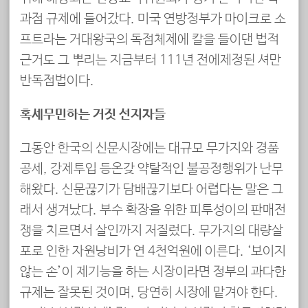
과점 규제에 들어갔다. 미국 연방정부가 마이크로 소
프트라는 거대왕국의 독점체제에 칼을 들이댄 법적
근거도 그 뿌리는 지금부터 111년 전에제정된 셔만
반독점법이다.
혹세무민하는 거짓 선지자들
그동안 한국의 신문시장에는 대규모 무가지와 경품
공세, 강제투입 등온갖 약탈적인 불공정행위가 난무
해왔다. 신문끊기가 담배끊기보다 어렵다는 말은 그
래서 생겨났다. 부수 확장을 위한 피투성이의 판매전
쟁을 치르면서 살인까지 저질렀다. 무가지의 대량살
포로 인한 자원낭비가 연 4천억원에 이른다. ‘보이지
않는 손’이 제기능을 하는 시장이라면 정부의 과다한
규제는 잘못된 것이며, 당연히 시장에 맡겨야 한다.