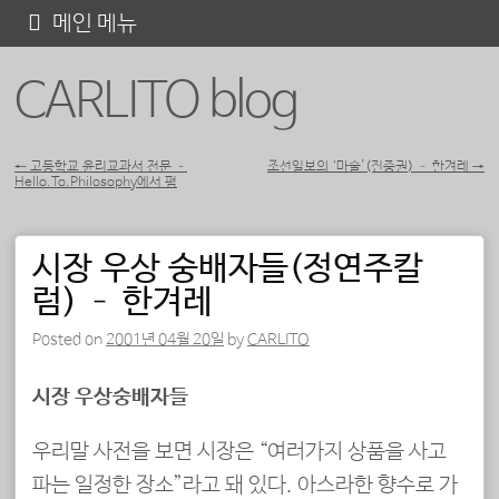
콘
메인 메뉴
텐
CARLITO blog
츠
로
바
←
고등학교 윤리교과서 전문 –
조선일보의 ‘마술'(진중권) – 한겨레
→
Hello.To.Philosophy에서 펌
포스트 내비게이션
로
가
시장 우상 숭배자들(정연주칼
기
럼) – 한겨레
Posted on
2001년 04월 20일
by
CARLITO
시장 우상숭배자들
우리말 사전을 보면 시장은 “여러가지 상품을 사고
파는 일정한 장소”라고 돼 있다. 아스라한 향수로 가