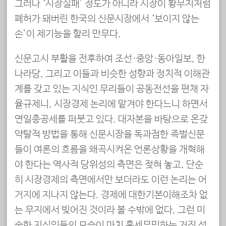
그러나 ‘시장실패’ 정도가 아니라 시장이 황무지처럼
폐허가 돼버린 한국의 신문시장에서 ‘보이지 않는
손’이 제기능을 할리 만무다.
신문고시 부활을 전후하여 조선·중앙·동아일보, 한
나라당, 그리고 이들과 비슷한 성향과 정치적 이해관
계를 갖고 있는 지식인 무리들이 공동전선을 편채 자
율규제니, 시장경제 논리에 맡겨야 한다느니 하면서
연일총공세를 퍼붓고 있다. 대자본을 바탕으로 온갖
약탈적 방법을 통해 신문시장을 독과점한 족벌신문
들이 여론의 흐름을 왜곡시켜온 언론상황을 개혁해
야 한다는 역사적 당위성의 측면은 젖혀 놓고, 단순
히 시장경제의 측면에서만 보더라도 이런 논리는 어
거지에 지나지 않는다. 경제에 대한기본이해조차 없
는 무지에서 빚어진 것이라 볼 수밖에 없다. 그런 미
숙한 지식인들의 모습이 마치 혹세무민하는 거짓 선