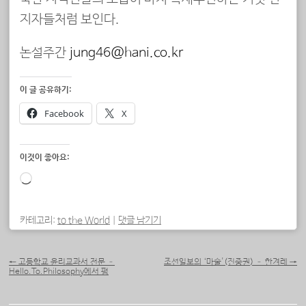
지자들처럼 보인다.
논설주간
jung46@hani.co.kr
이 글 공유하기:
Facebook
X
이것이 좋아요:
로
드
중...
카테고리:
to the World
|
댓글 남기기
포스트 내비게이션
←
고등학교 윤리교과서 전문 –
조선일보의 ‘마술'(진중권) – 한겨레
→
Hello.To.Philosophy에서 펌