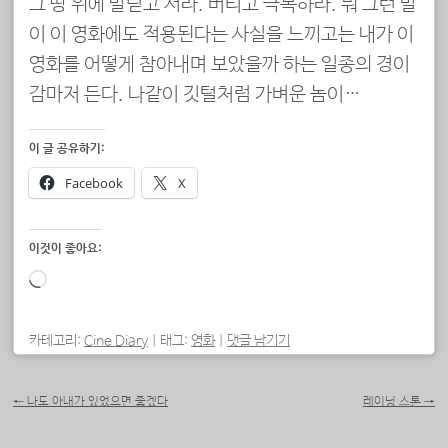
그 땅 위에 발딛고 서라. 버티고 극복하라. 뭐 그런 말
이 이 영화에도 적용된다는 사실을 느끼고는 내가 이
영화를 어떻게 참아내며 보았을까 하는 일종의 경이
감마저 든다. 나같이 깃털처럼 가벼운 놈이…
이 글 공유하기:
Facebook
X
이것이 좋아요:
로
드
중...
카테고리:
Cine Diary
|
태그:
영화
|
댓글 남기기
포스트 내비게이션
←
나도 아내가 있었으면 좋겠다
레이닝 스톤
→