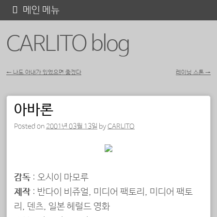
콘
메인 메뉴
텐
CARLITO blog
츠
로
바
←
나도 아내가 있었으면 좋겠다
레이닝 스톤
→
포스트 내비게이션
로
가
아바론
기
Posted on
2001년 03월 13일
by
CARLITO
감독
: 오시이 마모루
제작
: 반다이 비쥬얼, 미디어 팩토리, 미디어 팩토
리, 덴츠, 일본 헤럴드 영화