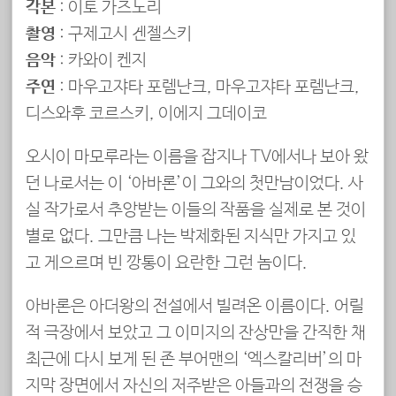
각본
: 이토 가즈노리
촬영
: 구제고시 겐젤스키
음악
: 카와이 켄지
주연
: 마우고쟈타 포렘난크, 마우고쟈타 포렘난크,
디스와후 코르스키, 이에지 그데이코
오시이 마모루라는 이름을 잡지나 TV에서나 보아 왔
던 나로서는 이 ‘아바론’이 그와의 첫만남이었다. 사
실 작가로서 추앙받는 이들의 작품을 실제로 본 것이
별로 없다. 그만큼 나는 박제화된 지식만 가지고 있
고 게으르며 빈 깡통이 요란한 그런 놈이다.
아바론은 아더왕의 전설에서 빌려온 이름이다. 어릴
적 극장에서 보았고 그 이미지의 잔상만을 간직한 채
최근에 다시 보게 된 존 부어맨의 ‘엑스칼리버’의 마
지막 장면에서 자신의 저주받은 아들과의 전쟁을 승