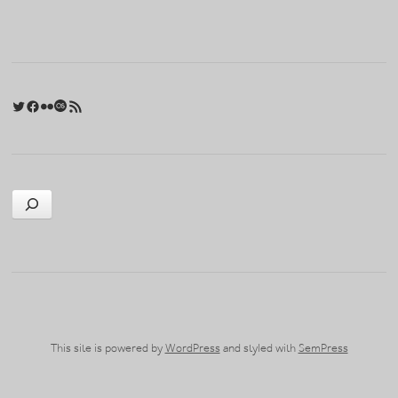
Twitter
Facebook
Flickr
Last.fm
RSS 피드
검색
This site is powered by
WordPress
and styled with
SemPress