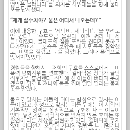
명박은 물러나라’를 외치는 시위대들을 향해 물대
포를 난사했다.
“제게 살수차야? 물은 어디서 나오는데?”
이에 대응한 구호는 ‘세탁비! 세탁비!’, ‘물 뿌려도
안 간다!’, ‘수도요금 올랐다. 아껴 써라 내 세
금!’이었다. 물대포의 집중 포화를 견디지 못하고
나가떨어지는 모습을 보았을 때 시민들을 경악했
고, 비명을 질렀고 눈을 감았다. 그러나 폭력으로
맞서지 않았다.
경찰들을 향해서는 저항의 구호를 스스로에게는 비
폭력 평화시위를 연호했다. 길바닥은 장마가 끝난
직후처럼 흥건했다. 선두에 선 이들이 버티지 못하
겠으면 뒤로 빠져나와 불을 쬐며 덜덜 떨리는 몸과
옷을 말렸다.
몸으로 맞서는 이들의 뒤에는 함성으로 맞서는 이
들이 있고, 함성으로 맞서는 이들 뒤에는 이 시위의
기본적인 성격을 상징적으로 구현해 내는 이들이
있다. 닭장차와 직접적으로 맞서지 않는 후미는 또
완전히 다른 세상을 실현하고 있다. 길바닥에 주저
앉아 어디선가 조달된 커피와 김밥을 나눠먹거나