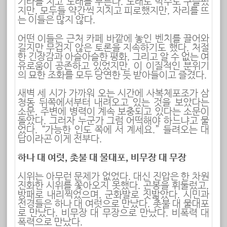
기타를 치고 노래를 부른다. 노래도 박수도 구슬펐
지만, 모두들 약간씩 지치고 피로했지만, 자리를 뜨
는 이들은 많지 않다.
어떤 이들은 근처 카페 바깥에 놓인 벤치를 끌어와
길지만 무겁지 않은 토론을 지속하기도 했다. 처절
한 긴장감과 아슬아슬한 평화, 그리고 알 수 없는 여
유로움이 공존하고 있었지만, 이 이질적인 분위기
의 묘한 조화를 모두 당연한 듯 받아들이고 즐겼다.
새벽 세 시가 가까워 오는 시간에 사복체포조가 삼
청동 뒤쪽에서부터 내려오고 있는 것을 보았다는
소문, 주변에 병력이 계속 보충되고 있다는 소문이
돌았다. 그러자 누군가 그럼 어떡해야 하느냐고 물
었다. “가능한 인도 쪽에 서 계세요.” 들려오는 대
답이라곤 이게 전부다.
하나 대 여럿, 촛불 대 물대포, 비무장 대 무장
시위는 아무런 문제가 없었다. 대신 진압은 한 차원
진화한 시위를 쫓아오지 못했다. 곤봉을 휘둘렀고,
방패로 내리찍었으며, 군화발로 짓밟았다. 시민과
전경들은 하나 대 여럿으로 만났다. 촛불 대 물대포
로 만났다. 비무장 대 무장으로 만났다. 비폭력 대
폭력으로 만났다.