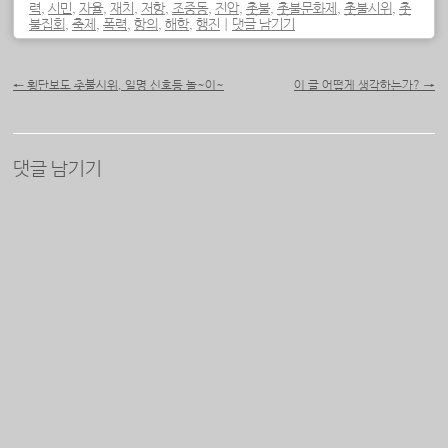
력
,
시민
,
자율
,
재치
,
저항
,
조중동
,
진압
,
촛불
,
촛불문화제
,
촛불시위
,
촛
불집회
,
축제
,
폭력
,
항의
,
해학
,
행진
|
댓글 남기기
포스트 내비게이션
←
횡단보도 촛불시위, 일명 신호등 놀~이~
이 글 어떻게 생각하는가?
→
댓글 남기기