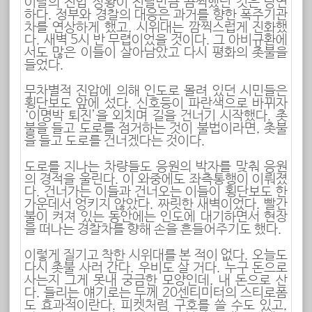
이날의 진압 상황이 전날만큼 끔찍했던 것은 당연
하다. 정부와 경찰의 대응은 과거를 향한 폭주기관
차를 연상하게 했고, 시위대는 깜찍스럽게 진화했
다. 새벽 5시 반 무렵이었을 것이다. 그 아비규환에
서도 많은 이들이 살아남았고 다시 평화의 촛불을
들었다.
무차별적 진압에 의해 인도로 몰려 있던 시민들은
횡단보도 앞에 섰다. 신호등이 파란색으로 바뀌자
‘이명박 퇴진’을 외치며 길을 건너기 시작했다. 촛
불을 들고 도로를 점거하는 것이 불법이라면, 촛불
을 들고 도로를 건너겠다는 것이다.
도로를 지나는 차량들도 응원의 박자를 맞춰 응원
의 경적을 울린다. 이 와중에도 좌측통행이 이뤄졌
다. 건너가는 이들과 건너오는 이들이 횡단보도 한
가운데서 엉키지 않았다. 짜릿한 새벽이었다. 빨간
불이 켜져 있는 동안에는 인도에 대기하면서 현장
을 떠나는 경찰차를 향해 손을 흔들어주기도 했다.
이렇게 질기고 착한 시위대를 본 적이 없다. 오늘도
다시 촛불 사러 간다. 우비도 살 거다. 누구 돈으로
사는지 그게 못내 궁금한 모양인데, 내 돈으로 산
다. 들리는 얘기로는 두께 20센티미터의 스티로폼
도 효과적이란다. 피켓처럼 구호를 쓸 수도 있고,