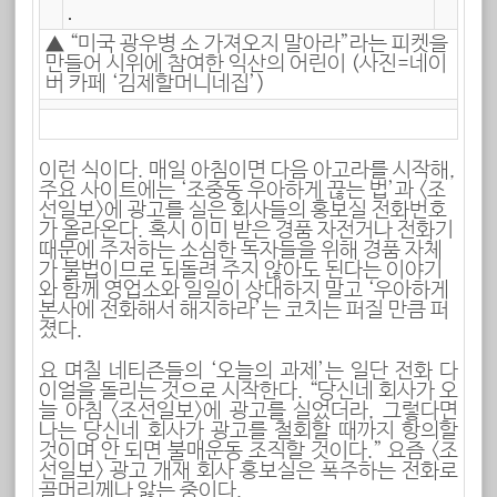
▲ “미국 광우병 소 가져오지 말아라”라는 피켓을
만들어 시위에 참여한 익산의 어린이 (사진=네이
버 카페 ‘김제할머니네집’)
이런 식이다. 매일 아침이면 다음 아고라를 시작해,
주요 사이트에는 ‘조중동 우아하게 끊는 법’과 <조
선일보>에 광고를 실은 회사들의 홍보실 전화번호
가 올라온다. 혹시 이미 받은 경품 자전거나 전화기
때문에 주저하는 소심한 독자들을 위해 경품 자체
가 불법이므로 되돌려 주지 않아도 된다는 이야기
와 함께 영업소와 일일이 상대하지 말고 ‘우아하게
본사에 전화해서 해지하라’는 코치는 퍼질 만큼 퍼
졌다.
요 며칠 네티즌들의 ‘오늘의 과제’는 일단 전화 다
이얼을 돌리는 것으로 시작한다. “당신네 회사가 오
늘 아침 <조선일보>에 광고를 실었더라, 그렇다면
나는 당신네 회사가 광고를 철회할 때까지 항의할
것이며 안 되면 불매운동 조직할 것이다.” 요즘 <조
선일보> 광고 개재 회사 홍보실은 폭주하는 전화로
골머리께나 앓는 중이다.