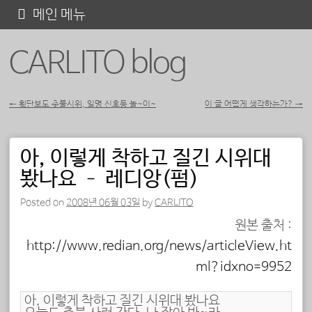
콘
메인 메뉴
텐
CARLITO blog
츠
로
바
←
횡단보도 촛불시위, 일명 신호등 놀~이~
이 글 어떻게 생각하는가?
→
포스트 내비게이션
로
가
아, 이렇게 착하고 질긴 시위대
기
봤나요 – 레디앙(펌)
Posted on
2008년 06월 03일
by
CARLITO
원본 출처 :
http://www.redian.org/news/articleView.ht
ml?idxno=9952
아, 이렇게 착하고 질긴 시위대 봤나요