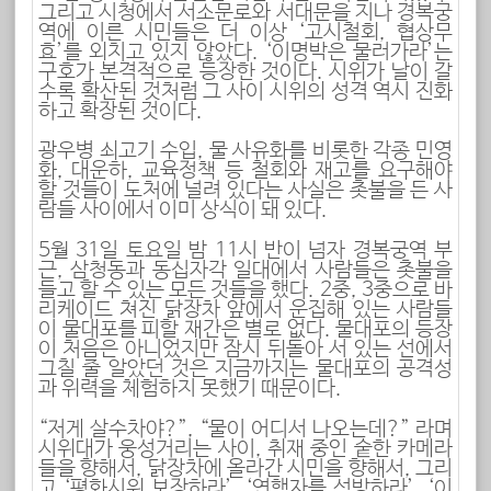
그리고 시청에서 서소문로와 서대문을 지나 경복궁
역에 이른 시민들은 더 이상 ‘고시철회, 협상무
효’를 외치고 있지 않았다. ‘이명박은 물러가라’는
구호가 본격적으로 등장한 것이다. 시위가 날이 갈
수록 확산된 것처럼 그 사이 시위의 성격 역시 진화
하고 확장된 것이다.
광우병 쇠고기 수입, 물 사유화를 비롯한 각종 민영
화, 대운하, 교육정책 등 철회와 재고를 요구해야
할 것들이 도처에 널려 있다는 사실은 촛불을 든 사
람들 사이에서 이미 상식이 돼 있다.
5월 31일 토요일 밤 11시 반이 넘자 경복궁역 부
근, 삼청동과 동십자각 일대에서 사람들은 촛불을
들고 할 수 있는 모든 것들을 했다. 2중, 3중으로 바
리케이드 쳐진 닭장차 앞에서 운집해 있는 사람들
이 물대포를 피할 재간은 별로 없다. 물대포의 등장
이 처음은 아니었지만 잠시 뒤돌아 서 있는 선에서
그칠 줄 알았던 것은 지금까지는 물대포의 공격성
과 위력을 체험하지 못했기 때문이다.
“저게 살수차야?”, “물이 어디서 나오는데?” 라며
시위대가 웅성거리는 사이, 취재 중인 숱한 카메라
들을 향해서, 닭장차에 올라간 시민을 향해서, 그리
고 ‘평화시위 보장하라’, ‘연행자를 석방하라’, ‘이