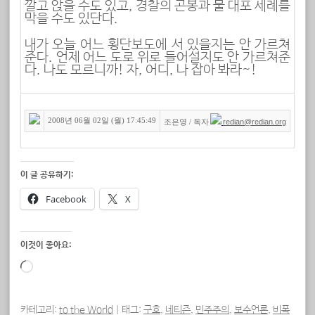
깔고 앉을 수도 있고, 경찰의 곤봉과 물 대포 세례를
막을 수도 있단다.
내가 오늘 어느 횡단보도에 서 있을지는 안 가르쳐
준다. 언제 어느 도로 위로 들어설지도 안 가르쳐준
다. 나도 모르니까! 자, 어디, 나 잡아 봐라~!
2008년 06월 02일 (월) 17:45:49
redian@redian.org
조은영 / 독자
이 글 공유하기:
Facebook
X
이것이 좋아요:
로
드
중...
카테고리:
to the World
|
태그:
구호
,
네티즌
,
민주주의
,
보수언론
,
비폭