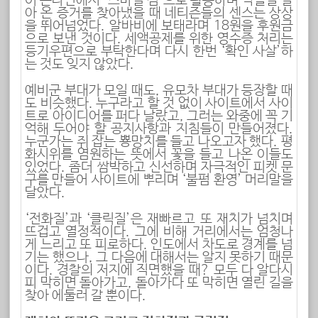
이 온라인에서 ‘스마일 심’으로 활동하며 악플을 달
아 온 증거를 찾아냈을 때 네티즌들의 센스는 상상
을 뛰어넘었다. 알바비에 보태라며 18원을 후원금
으로 보낸 것이다. 세액공제를 위한 영수증 처리는
등기우편으로 부탁한다며 다시 한번 ‘확인 사살’하
는 것도 잊지 않았다.
예비군 부대가 모일 때도, 유모차 부대가 등장할 때
도 비슷했다. 누구라고 할 것 없이 사이트에서 사이
트로 아이디어를 퍼다 날랐고, 그러는 와중에 꼭 기
억해 두어야 할 공지사항과 지침들이 만들어졌다.
누군가는 쥐 잡는 뿅망치를 들고 나오고자 했다. 평
화시위를 염원하는 뜻에서 꽃을 들고 나온 이들도
있었다. 좀더 쌈박하고 신선하며 자극적인 피켓 문
구를 만들어 사이트에 뿌리며 ‘불펌 환영’ 머리말을
달았다.
‘전화질’과 ‘클릭질’은 재빠르고 또 재치가 넘치며
뜨겁고 열정적이다. 그에 비해 거리에서는 엄청나
게 느리고 또 피로하다. 인도에서 차도로 경계를 넘
기는 했으나, 그 다음에 대해서는 알지 못하기 때문
이다. 경찰의 저지에 직면했을 때? 모두 다 알다시
피 막히면 돌아가고, 돌아가다 또 막히면 열린 길을
찾아 에둘러 갈 뿐이다.