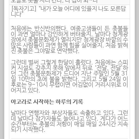
오늘도 촛불 사러 간다, 나 잡아 봐~라
[독자기고] “내가 오늘 어디에 있을지 나도 모른답
니다”
처음에는 반신반의했다. 여중고생들이 든 촛불들
이 과연 얼마나 강인하게 버텨줄지. 날마다 청계광
장에서 촛불문화제가 열리지만 청계광장 바깥의 수
많은 사람들이 과연 함께 힘을 실어줄지. 처음 밝혀
진 촛불은 그야말로 연약했다.
그런데 벌써 그렇게 한달이 흘렀다. 처음에는 스피
커 시설도 갖추지 못해 앞에서 뒤로 ‘전달, 전달’하
던 그런 촛불문화제가 드디어 지난 주말인 5월 31
일 10만의 초에 불을 밝혔다. 그리고 5월 24일 이
후로는 9~10시 무렵이면 어김없이 거리시위로 이
어지고 있다.
아고라로 시작하는 하루의 기록
날마다 연행자와 부상자들도 속출하고 있다. 그런
데 날마다 참가자들도 늘어나고 있다. 게다가 어느
순간부터는 촛불의 저항이 매일 매일 24시간 지속
되기 시작했다.