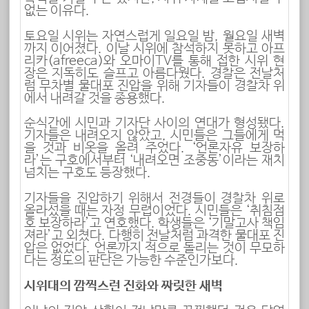
없는 이유다.
토요일 시위는 자연스럽게 일요일 밤, 월요일 새벽
까지 이어졌다. 이날 시위에 참석하지 못하고 아프
리카(afreeca)와 오마이TV를 통해 접한 시위 현
장은 지독히도 슬프고 아름다웠다. 경찰은 전날처
럼 무차별 물대포 진압을 위해 기자들이 경찰차 위
에서 내려갈 것을 종용했다.
순식간에 시민과 기자단 사이의 연대가 형성됐다.
기자들은 내려오지 않았고, 시민들은 그들에게 먹
을 것과 비옷을 올려 주었다. ‘언론자유 보장하
라’는 구호에서부터 ‘내려오면 조중동’이라는 재치
넘치는 구호도 등장했다.
기자들을 진압하기 위해서 전경들이 경찰차 위로
올라섰을 때는 자정 무렵이었다. 시민들은 ‘취침점
호 보장하라’고 연호했다. 학생들은 ‘기말고사 책임
져라’고 외쳤다. 다행히 전날처럼 과격한 물대포 진
압은 없었다. 언론까지 적으로 돌리는 것이 무모하
다는 정도의 판단은 가능한 수준인가보다.
시위대의 깜찍스런 진화와 짜릿한 새벽