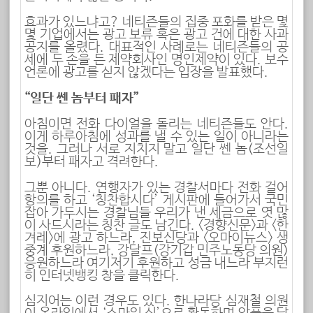
효과가 있느냐고? 네티즌들의 집중 포화를 받은 몇
몇 기업에서는 광고 보류 혹은 광고 건에 대한 사과
공지를 올렸다. 대표적인 사례로는 네티즌들의 공
세에 두 손을 든 제약회사인 명인제약이 있다. 보수
언론에 광고를 싣지 않겠다는 입장을 발표했다.
“일단 쎈 놈부터 패자”
아침이면 전화 다이얼을 돌리는 네티즌들도 안다.
이게 하루아침에 성과를 낼 수 있는 일이 아니라는
것을. 그러나 서로 지치지 말고 일단 쎈 놈(조선일
보)부터 패자고 격려한다.
그뿐 아니다. 연행자가 있는 경찰서마다 전화 걸어
항의를 하고 ‘칭찬합시다’ 게시판에 들어가서 국민
잡아 가두시는 경찰님들 우리가 낸 세금으로 엿 많
이 사드시라는 칭찬 글도 남긴다. <경향신문>과 <한
겨레>에 광고 하느라, 진보신당과 <오마이뉴스> 생
중계 후원하느라, 강달프(강기갑 민주노동당 의원)
응원하느라 여기저기 후원하고 성금 내느라 부지런
히 인터넷뱅킹 창을 클릭한다.
심지어는 이런 경우도 있다. 한나라당 심재철 의원