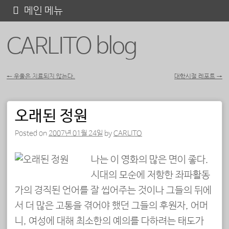
콘
메인 메뉴
텐
CARLITO blog
츠
로
바
←
우울은 치료되지 않는다.
대학시절 레포트
→
포스트 내비게이션
로
가
오래된 정원
기
Posted on
2007년 01월 24일
by
CARLITO
나는 이 영화의 많은 면이 좋다.
시대의 모순에 저항한 좌파활동
가의 경직된 언어를 잘 씹어주는 것이나 그들의 뒤에
서 더 많은 고통을 겪어야 했던 그들의 후원자, 어머
니, 여성에 대해 최소한의 예의를 다하려는 태도가