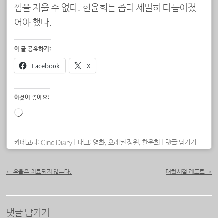
낌을 지울 수 없다. 한윤희는 좀더 세밀히 다듬어졌
어야 했다.
이 글 공유하기:
Facebook
X
이것이 좋아요:
로
드
중...
카테고리:
Cine Diary
|
태그:
영화
,
오래된 정원
,
한윤희
|
댓글 남기기
포스트 내비게이션
←
우울은 치료되지 않는다.
대학시절 레포트
→
댓글 남기기