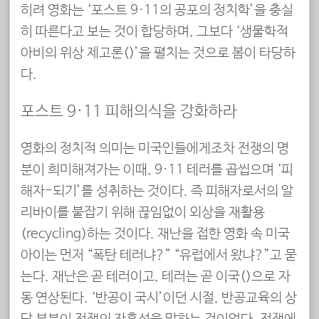
히려 영화는 ‘포스트 9·11의 공포의 정치학’을 충실
히 따른다고 보는 것이 합당하며, 그보다 ‘생물학적
아비의 위상 제고론(提高論)’을 펼치는 것으로 봄이 타당하
다.
포스트 9·11 피해의식을 강화하라
영화의 정치적 의미는 미국인들에게조차 전쟁의 명
분이 희미해져가는 이때, 9·11 테러를 곱씹으며 ‘피
해자-되기’를 성취하는 것이다. 즉 피해자로서의 알
리바이를 붙잡기 위해 끊임없이 외상을 재활용
(recycling)하는 것이다. 재난을 접한 영화 속 미국
아이는 먼저 “폭탄 테러냐?” “유럽에서 왔냐?”고 묻
는다. 재난은 곧 테러이고, 테러는 곧 이국(異國)으로 자
동 연상된다. ‘반공이 국시’이던 시절, 반공교육의 상