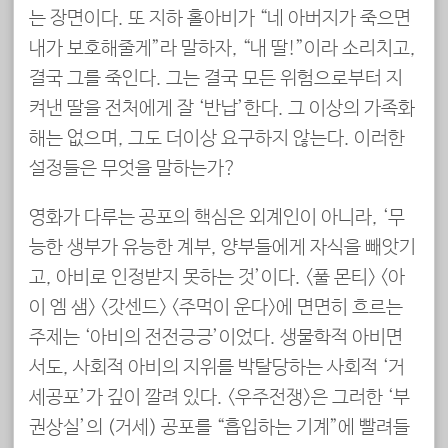
는 장면이다. 또 지하 홀아비가 “네 아버지가 죽으면
내가 보호해줄게”라 말하자, “내 딸!”이라 소리치고,
결국 그를 죽인다. 그는 결국 모든 위험으로부터 지
켜낸 딸을 전처에게 잘 ‘반납’한다. 그 이상의 가족화
해는 없으며, 그도 더이상 요구하지 않는다. 이러한
설정들은 무엇을 말하는가?
영화가 다루는 공포의 핵심은 외계인이 아니라, ‘무
능한 생부가 유능한 계부, 양부들에게 자식을 빼앗기
고, 아비로 인정받지 못하는 것’이다. <풀 몬티> <아
이 엠 샘> <갓센드> <주먹이 운다>에 면면히 흐르는
주제는 ‘아비의 전전긍긍’이었다. 생물학적 아비면
서도, 사회적 아비의 지위를 박탈당하는 사회적 ‘거
세공포’가 깊이 깔려 있다. <우주전쟁>은 그러한 ‘부
권상실’의 (거세) 공포를 “흡입하는 기계”에 빨려들