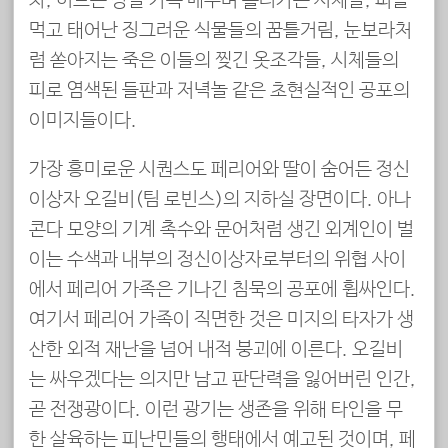
차, 허드슨 강을 가득 메우며 흘러가는 시체들, 피를
먹고 태어난 징그러운 식물들의 꿈틀거림, 눈보라처
럼 쏟아지는 죽은 이들의 찢긴 옷조각들, 시체들의
피로 염색된 들판과 저녁놀 같은 초현실적인 공포의
이미지들이다.
가장 흥미로운 시퀀스도 페리어와 딸이 숨어든 정신
이상자 오길비(팀 로빈스)의 지하실 장면이다. 아나
콘다 모양의 기계 촉수와 문어처럼 생긴 외계인이 벌
이는 수색과 내부의 정신이상자로부터의 위협 사이
에서 페리어 가족은 기나긴 침묵의 공포에 휩싸인다.
여기서 페리어 가족이 직면한 것은 미지의 타자가 생
산한 외적 재난을 넘어 내적 붕괴에 이른다. 오길비
는 싸우겠다는 의지만 남고 판단력을 잃어버린 인간,
곧 전쟁광이다. 이런 광기는 생존을 위해 타인을 무
한 살육하는 피난민들의 행태에서 예고된 것이며, 페