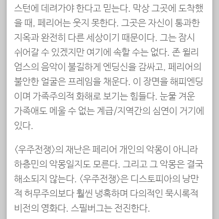
스턴에 데려가야 한다고 믿는다. 막상 그곳에 도착했
을 때, 페리어는 웃지 못한다. 그곳은 자신이 통과한
지옥과 완전히 다른 세상이기 때문이다. 그는 잠시
쉬어갈 수 있겠지만 여기에 속할 수는 없다. 존 윌리
엄스의 음악이 불길하게 엔딩신을 감싸고, 페리어의
불안한 얼굴은 프레임을 채운다. 이 장면을 해피엔딩
이며 가족주의적 화해로 보기는 힘들다. 눈물 겨운
가족애도 메울 수 없는 계급/지역간의 심연이 거기에
있다.
<우주전쟁>의 재난은 페리어 개인의 악몽이 아니라
하층민의 악몽일지도 모른다. 그리고 그 악몽은 결국
해소되지 않는다. <우주전쟁>은 디스토피아의 낭만
적 허무주의보다 훨씬 냉혹하며 다의적인 묵시록적
비전의 영화다. 스필버그는 전진한다.