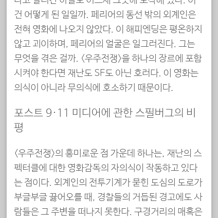
다고 달려간 아들도 어느새 그곳에 도착해 있다. 이
건 어떻게 된 일일까. 페리어의 동선 밖의 외계인은
전혀 영화에 나오지 않았다. 이 해피엔딩은 평온하지
않고 괴이하며, 페리어의 얼굴은 일그러진다. 그는
무엇을 겪은 걸까. <우주전쟁>을 하나의 장르에 포함
시켜야 한다면 재난도 SF도 아닌 호러다. 이 영화는
의식이 아니라 무의식에 호소하기 때문이다.
포스트 9·11 미디어에 관한 스필버그의 비
평
<우주전쟁>의 흥미로운 점 가운데 하나는, 재난의 스
펙터클에 대한 영화감독의 자의식이 작동하고 있다
는 점이다. 외계인의 전투기계가 묻힌 도심의 도로가
부글부글 끓어오를 때, 경찰들의 거듭된 경고에도 사
람들은 그 주변을 떠나지 못한다. 구경거리의 매혹은