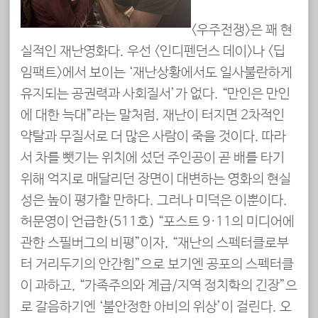
<우주전쟁>은 꽤 현
실적인 재난영화다. 우선 <인디펜던스 데이>나 <딥
임팩트>에서 보이는 ‘재난상황에서도 일사불란하게
유지되는 공권력과 사회질서’가 없다. “만인은 만인
에 대한 늑대”라는 말처럼, 재난이 터지면 2차적인
약탈과 무질서로 더 많은 사람이 죽을 것이다. 따라
서 차를 뺏기는 위치에 섰던 주인공이 곧 배를 타기
위해 억지로 매달리던 장면이 대변하는 영화의 현실
성은 높이 평가할 만하다. 그러나 미덕은 이뿐이다.
허문영이 언급한(511호) “포스트 9·11의 미디어에
관한 스필버그의 비평”이자, “재난의 스펙터클로부
터 거리두기의 안간힘”으로 보기엔 공포의 스펙터클
이 과하고, “가족주의와 계급/지역 정치학의 긴장”으
로 갈음하기엔 ‘불안정한 아비의 위상’이 걸린다. 오