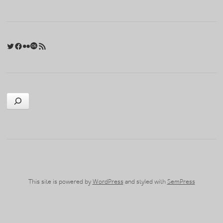
Twitter
Facebook
Flickr
Last.fm
RSS 피드
검색
This site is powered by
WordPress
and styled with
SemPress