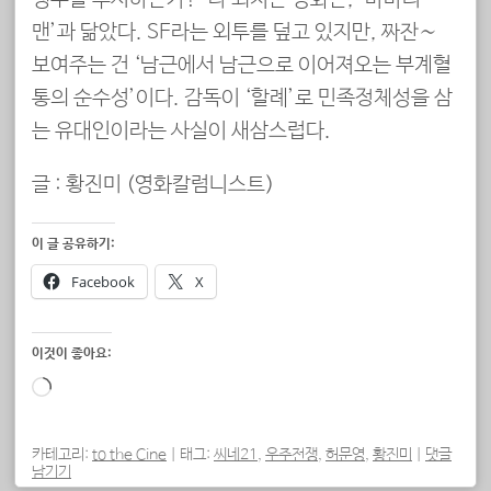
생부를 무시하는가?”라 외치는 영화는, ‘바바리
맨’과 닮았다. SF라는 외투를 덮고 있지만, 짜잔∼
보여주는 건 ‘남근에서 남근으로 이어져오는 부계혈
통의 순수성’이다. 감독이 ‘할례’로 민족정체성을 삼
는 유대인이라는 사실이 새삼스럽다.
글 : 황진미 (
영화칼럼니스트
)
이 글 공유하기:
Facebook
X
이것이 좋아요:
로
드
중...
카테고리:
to the Cine
|
태그:
씨네21
,
우주전쟁
,
허문영
,
황진미
|
댓글
남기기