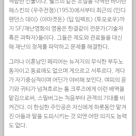
적합한 인물이다. 웰스의 같은 소설을 각색한 바이런
해스킨의 <우주전쟁>(1953)에서부터 최근의 <인디
펜던스 데이> <아마겟돈> <딥 임펙트> <투모로우>까
지 SF/재난영화의 영웅은 한결같이 전문가(기술자
혹은 과학자)들이다. 그들은 제도와 관료들을 대신
해 재난의 정체를 파악하고 문제를 해결한다.
그러나 이혼남인 페리어는 뉴저지의 무식한 부두노
동자이고 동료애도 없으며 게으르고 서투르다. 게다
가 자기중심적이며 어딘가 야비해 보인다. 여피의 윤
기와 귀티가 넘쳐흐르는 톰 크루즈에게 이런 배역을
맡김으로써, 스필버그는 처음부터 관객의 기대를 비
켜간다. 이 한심한 주인공은 자신에게 하룻동안 맡겨
진 아들과 딸을 도피시키는 것 외엔 어떤 의지도 능력
도 없다.