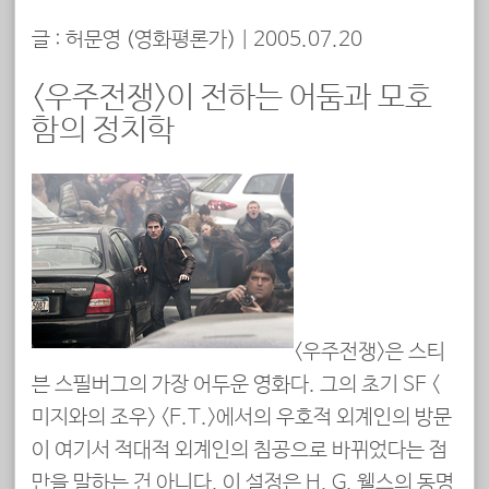
글 : 허문영 (
영화평론가
)
|
2005.07.20
<우주전쟁>이 전하는 어둠과 모호
함의 정치학
<우주전쟁>은 스티
븐 스필버그의 가장 어두운 영화다. 그의 초기 SF <
미지와의 조우> <E.T.>에서의 우호적 외계인의 방문
이 여기서 적대적 외계인의 침공으로 바뀌었다는 점
만을 말하는 건 아니다. 이 설정은 H. G. 웰스의 동명