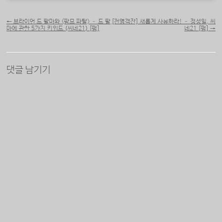
포스트 내비게이션
←
브라이언 드 팔마와 <팜므 파탈> – 드 팔
[전영객잔] 새롭게 사유하라! – 정성일, 씨
마에 관한 5가지 키워드 (씨네21) [펌]
네21 [펌]
→
댓글 남기기