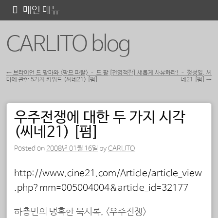
콘
메인 메뉴
텐
CARLITO blog
츠
로
바
←
브라이언 드 팔마와 <팜므 파탈> – 드 팔
[전영객잔] 새롭게 사유하라! – 정성일, 씨
마에 관한 5가지 키워드 (씨네21) [펌]
네21 [펌]
→
포스트 내비게이션
로
가
우주전쟁에 대한 두 가지 시각
기
(씨네21) [펌]
Posted on
2008년 01월 16일
by
CARLITO
http://www.cine21.com/Article/article_view
.php?mm=005004004&article_id=32177
하층민의 냉혹한 묵시록, <우주전쟁>