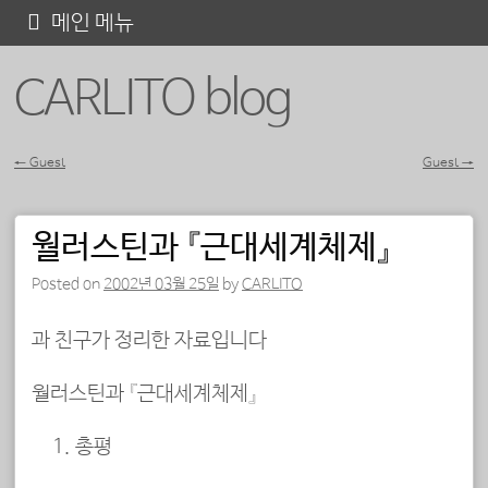
콘
메인 메뉴
텐
CARLITO blog
츠
로
바
←
Guest
Guest
→
포스트 내비게이션
로
가
월러스틴과 『근대세계체제』
기
Posted on
2002년 03월 25일
by
CARLITO
과 친구가 정리한 자료입니다
월러스틴과 『근대세계체제』
총평