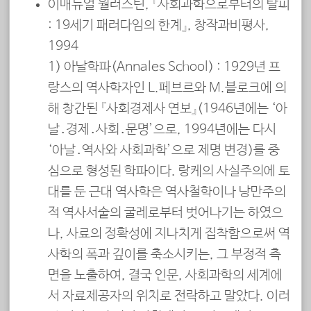
이매뉴얼 월러스틴, 『사회과학으로부터의 탈피
: 19세기 패러다임의 한계』, 창작과비평사,
1994
1) 아날학파(Annales School) : 1929년 프
랑스의 역사학자인 L.페브르와 M.블로크에 의
해 창간된 『사회경제사 연보』(1946년에는 ‘아
날․경제․사회․문명’으로, 1994년에는 다시
‘아날․역사와 사회과학’으로 제명 변경)를 중
심으로 형성된 학파이다. 랑케의 사실주의에 토
대를 둔 근대 역사학은 역사철학이나 낭만주의
적 역사서술의 굴레로부터 벗어나기는 하였으
나, 사료의 정확성에 지나치게 집착함으로써 역
사학의 폭과 깊이를 축소시키는, 그 부정적 측
면을 노출하여, 결국 인문, 사회과학의 세계에
서 자료제공자의 위치로 전락하고 말았다. 이러