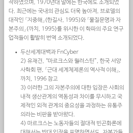
작하였으며, 1970년대 말에는 한국에도 소개되었
다. 최근에는 국내의 관심도 더욱 높아져, 브로델의
대작인 『지중해』(한길사, 1995)와 『물질문명과 자
본주의』(까치, 1995)를 위시한 이 학파의 주요 연구
업적들이 활발히 번역 소개되었다.
두산세계대백과 EnCyber
2) 유재건, “마르크스와 월러스틴”, 한국 서양
사학회 편, 『근대 세계체제론의 역사적 이해』,
까치, 1996 참고
3) 이러한 그의 자본주의에 대한 입장은 사회의
내적 생산관계의 역동성과 차이를 무시하고 국
제적인 외적 관계의 중요성을 과정하는 유통주
의라는 비판을 받아왔다.
4) 마르크스는 노동자들의 절대적 빈곤화론에
대해서는 반대 입장을 표명하면서도, 자본가들