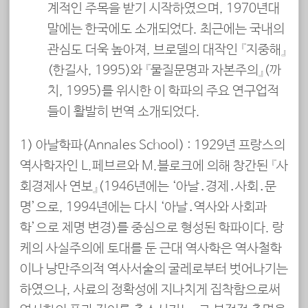
계적인 주목을 받기 시작하였으며, 1970년대
말에는 한국에도 소개되었다. 최근에는 국내의
관심도 더욱 높아져, 브로델의 대작인 『지중해』
(한길사, 1995)와 『물질문명과 자본주의』(까
치, 1995)를 위시한 이 학파의 주요 연구업적
들이 활발히 번역 소개되었다.
1) 아날학파(Annales School) : 1929년 프랑스의
역사학자인 L.페브르와 M.블로크에 의해 창간된 『사
회경제사 연보』(1946년에는 ‘아날․경제․사회․문
명’으로, 1994년에는 다시 ‘아날․역사와 사회과
학’으로 제명 변경)를 중심으로 형성된 학파이다. 랑
케의 사실주의에 토대를 둔 근대 역사학은 역사철학
이나 낭만주의적 역사서술의 굴레로부터 벗어나기는
하였으나, 사료의 정확성에 지나치게 집착함으로써