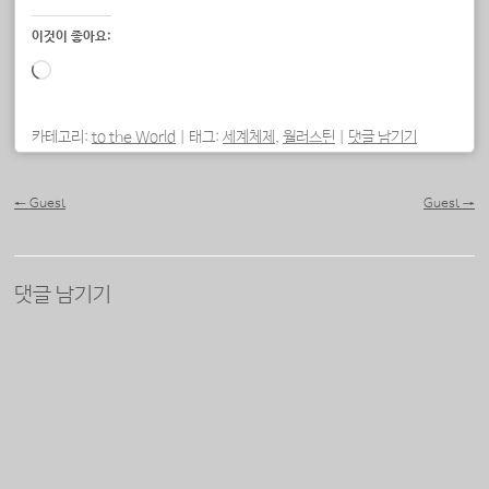
이것이 좋아요:
로
드
중...
카테고리:
to the World
|
태그:
세계체제
,
월러스틴
|
댓글 남기기
포스트 내비게이션
←
Guest
Guest
→
댓글 남기기