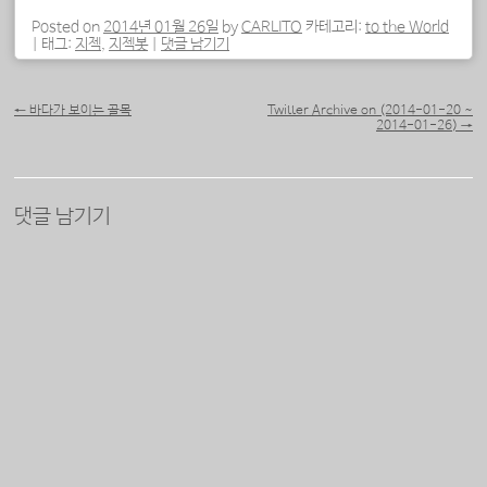
중...
Posted on
2014년 01월 26일
by
CARLITO
카테고리:
to the World
|
태그:
지젝
,
지젝봇
|
댓글 남기기
포스트 내비게이션
←
바다가 보이는 골목
Twitter Archive on (2014-01-20 ~
2014-01-26)
→
댓글 남기기