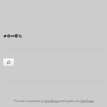
Twitter
Facebook
Flickr
Last.fm
RSS 피드
검색
This site is powered by
WordPress
and styled with
SemPress