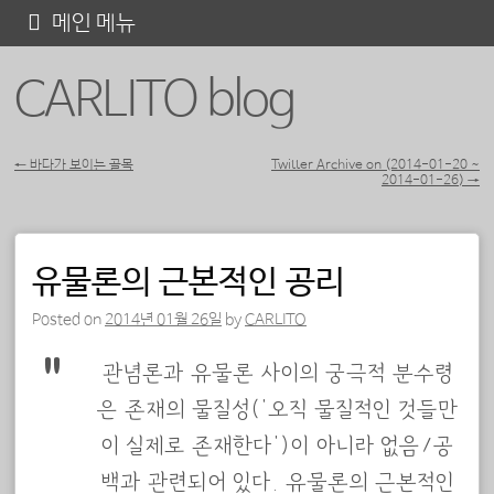
콘
메인 메뉴
텐
CARLITO blog
츠
로
바
←
바다가 보이는 골목
Twitter Archive on (2014-01-20 ~
2014-01-26)
→
포스트 내비게이션
로
가
기
유물론의 근본적인 공리
Posted on
2014년 01월 26일
by
CARLITO
관념론과 유물론 사이의 궁극적 분수령
은 존재의 물질성('오직 물질적인 것들만
이 실제로 존재한다')이 아니라 없음/공
백과 관련되어 있다. 유물론의 근본적인