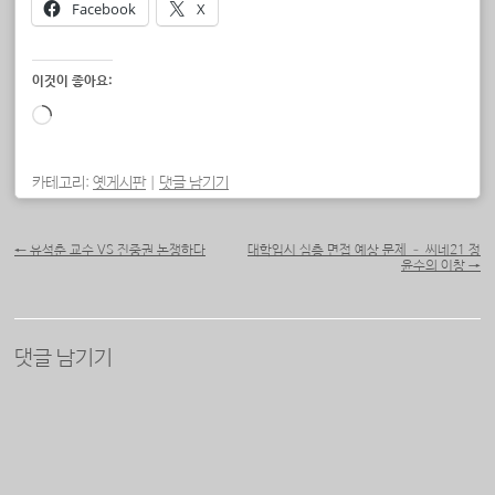
Facebook
X
이것이 좋아요:
로
드
중...
카테고리:
옛게시판
|
댓글 남기기
포스트 내비게이션
←
유석춘 교수 VS 진중권 논쟁하다
대학입시 심층 면접 예상 문제 – 씨네21 정
윤수의 이창
→
댓글 남기기