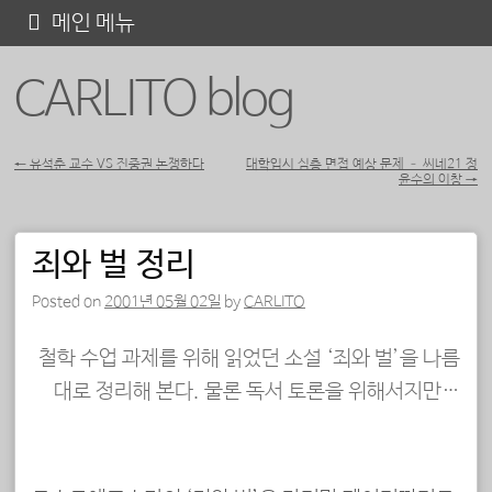
콘
메인 메뉴
텐
CARLITO blog
츠
로
바
←
유석춘 교수 VS 진중권 논쟁하다
대학입시 심층 면접 예상 문제 – 씨네21 정
윤수의 이창
→
포스트 내비게이션
로
가
죄와 벌 정리
기
Posted on
2001년 05월 02일
by
CARLITO
철학 수업 과제를 위해 읽었던 소설 ‘죄와 벌’을 나름
대로 정리해 본다. 물론 독서 토론을 위해서지만…