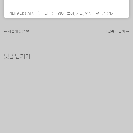
드
중...
카테고리:
Cats Life
|
태그:
고양이
,
놀이
,
사티
,
연두
|
댓글 남기기
포스트 내비게이션
←
창틀에 앉은 연두
비닐봉지 놀이
→
댓글 남기기