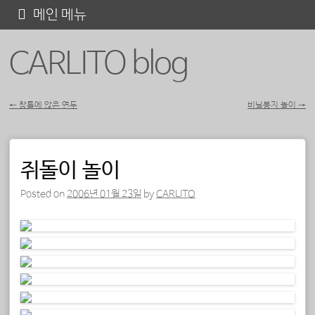
콘
메인 메뉴
텐
CARLITO blog
츠
로
바
←
창틀에 앉은 연두
비닐봉지 놀이
→
포스트 내비게이션
로
가
쥐돌이 놀이
기
Posted on
2006년 01월 23일
by
CARLITO