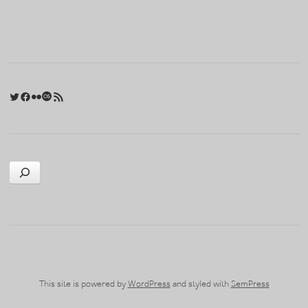
Twitter
Facebook
Flickr
Last.fm
RSS 피드
검색
This site is powered by
WordPress
and styled with
SemPress