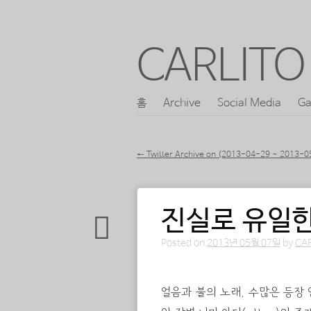
CARLITO 
콘
홈
Archive
Social Media
Ga
메인 메뉴
텐
츠
←
Twitter Archive on (2013-04-29 ~ 2013-0
로
포스트 내비게이션
바
진실로 유일한
로
가
Posted on
2013년 05월 07일
by
CA
기
얼음과 불의 노래, 수많은 등장