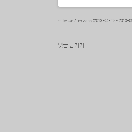
포스트 내비게이션
←
Twitter Archive on (2013-04-29 ~ 2013-0
댓글 남기기