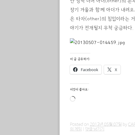
안 장벽 너머 아더(other)의 
장기 겨울과 함께 아더가 내려오
은 타자(other)의 침입이라는
야기가 전개될지 무척 궁금하다.
이 글 공유하기:
Facebook
X
이것이 좋아요:
로
드
중...
Posted on
2013년 05월 07일
by
CA
의 게임
|
댓글 남기기