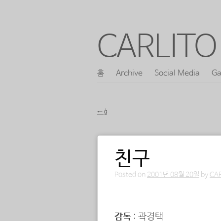
CARLITO 
콘
홈
Archive
Social Media
Ga
메인 메뉴
텐
츠
←
ģ
로
포스트 내비게이션
바
로
친구
가
Posted on
2001년 08월 20일
by
CA
기
감독
: 곽경택