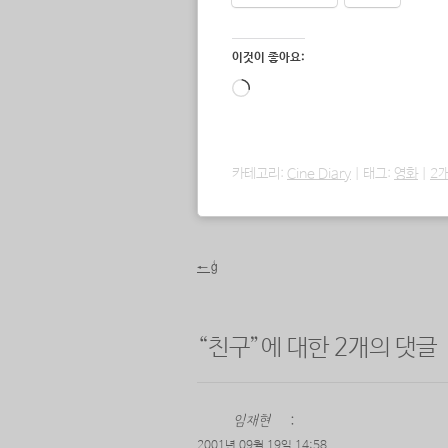
이것이 좋아요:
로
드
중...
카테고리:
Cine Diary
|
태그:
영화
|
2
포스트 내비게이션
←
ģ
“
친구
”에 대한 2개의 댓글
임재현
:
2001년 09월 19일 14:58