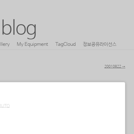
blog
llery
My Equipment
TagCloud
정보공유라이선스
20010822
→
RLITO