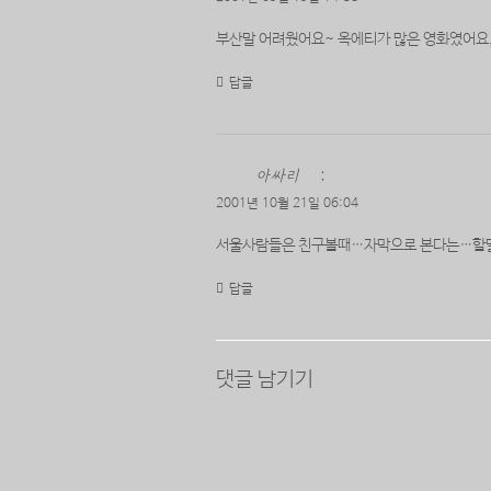
부산말 어려웠어요~ 옥에티가 많은 영화였어요,
답글
아싸리
:
2001년 10월 21일 06:04
서울사람들은 친구볼때…자막으로 본다는…할
답글
댓글 남기기