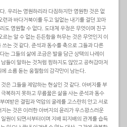
다. 우리는 영원하리라 다짐하지만 영원한 것은 없
조오련과 바다거북이를 두고 일없는 내기를 걸던 꼬마
리도 영원할 수 없다. 도대체 우정은 무엇이며 친구
오르는 알 수 없는 든든함을 허무는 것은 무엇인지 이
 쓰는 것 같다. 준석과 동수를 축으로 그들과 다른
다는 그들의 삶에 조금은 발을 담근 상택의 나레이
 남들이 말하는 것처럼 찡하지도 않았고 공허감마저
리에 소름 돋는 움찔함의 감각만이 남는다.
것은 그들을 제압하는 현실인 것 같다. 아버지를 부
 극복하지 못하고 무릎꿇은 삶을 사는 준석과 동수
부여받은 결핍과 억압의 굴레를 고스란히 안고 서로
너지는 것은 이러한 아버지의 윤리가 우스꽝스러운
 일원이 되면서부터이며 지배 피지배의 관계를 습득