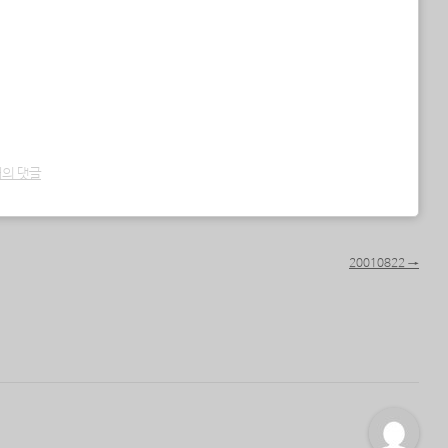
개의 댓글
20010822
→