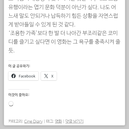
유행이라는 엽기 문화 덕분이 아닌가 싶다. 나도 어
느새 말도 안되거나 납득하기 힘든 상황을 자연스럽
게 받아들일 수 있게 된 것 같다.
‘조용한 가족’보다 한 발 더 나아간 부조리같은 코미
디를 즐기고 싶다면 이 영화는 그 욕구를 충족시켜 줄
듯.
이 글 공유하기:
Facebook
X
이것이 좋아요:
로
드
중...
카테고리:
Cine Diary
|
태그:
영화
|
댓글 남기기