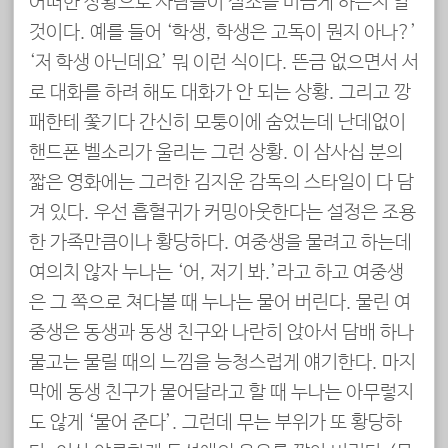
어떠한 상황으로 사람들이 실소를 머금게 하는지 알
것이다. 예를 들어 ‘학생, 학생은 고독이 뭔지 아나?’
‘저 학생 아닌데요’ 뭐 이런 식이다. 뜬금 없으면서 서
로 대화를 하려 해도 대화가 안 되는 상황. 그리고 깡
패한테 쫓기다 간신히 모퉁이에 숨었는데 난데없이
핸드폰 벨소리가 울리는 그런 상황. 이 삼사십 분의
짧은 영화에는 그러한 김지운 감독의 스타일이 다 담
겨 있다. 우선 흡혈귀가 커밍아웃한다는 설정은 조용
한 가족만큼이나 황당하다. 여중생을 물려고 하는데
여의치 않자 누나는 ‘어, 저기 봐.’라고 하고 여중생
은 그 쪽으로 쳐다볼 때 누나는 물어 버린다. 물린 여
중생은 동생과 동생 친구와 나란히 앉아서 담배 하나
물고는 물릴 때의 느낌을 능청스럽게 얘기한다. 마지
막에 동생 친구가 물어달라고 할 때 누나는 아무렇지
도 않게 ‘물어 준다’. 그런데 무는 부위가 또 황당하