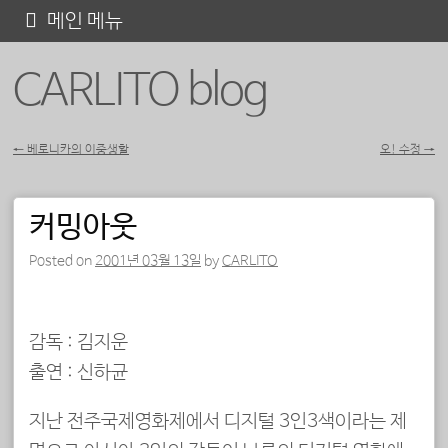
콘
메인 메뉴
텐
CARLITO blog
츠
로
바
←
베로니카의 이중생활
오! 수정
→
포스트 내비게이션
로
가
커밍아웃
기
Posted on
2001년 03월 13일
by
CARLITO
감독 : 김지운
출연 : 신하균
지난 전주국제영화제에서 디지털 3인3색이라는 제