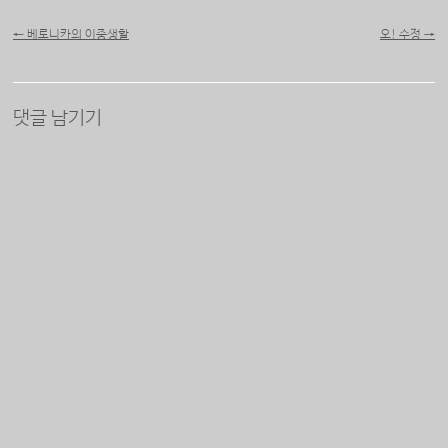
포스트 내비게이션
←
베로니카의 이중생활
오! 수정
→
댓글 남기기